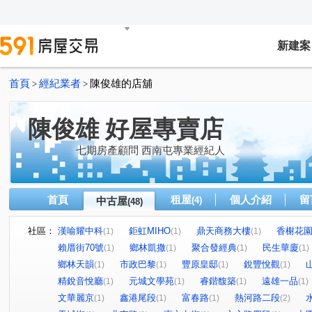
新建案
首頁
經紀業者
陳俊雄的店舖
>
>
陳俊雄 好屋專賣店
七期房產顧問 西南屯專業經紀人
首頁
租屋
個人介紹
留
中古屋
(4)
(48)
社區：
漢喻耀中科
鉅虹MIHO
鼎天商務大樓
香榭花
(1)
(1)
(1)
賴厝街70號
鄉林凱撒
聚合發經典
民生華廈
(1)
(1)
(1)
(1)
鄉林天韻
市政巴黎
豐原皇邸
銳豐悅觀
(1)
(1)
(1)
(1)
精銳音悅廳
元城文學苑
睿鍇馥築
遠雄一品
(1)
(1)
(1)
(1)
文華麗京
鑫港尾段
富春路
熱河路二段
(1)
(1)
(1)
(2)