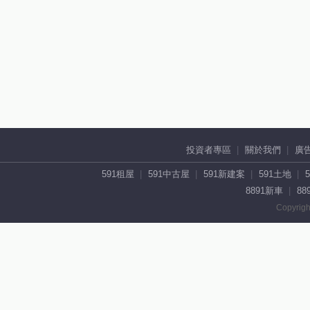
投資者專區
關於我們
廣
591租屋
591中古屋
591新建案
591土地
8891新車
88
Copyrigh