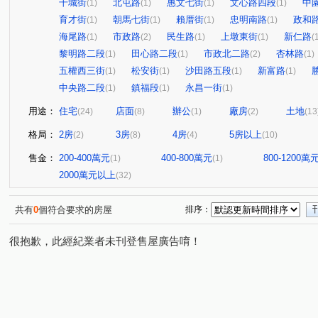
干城街
北屯路
惠文七街
文心路四段
中
(1)
(1)
(1)
(1)
育才街
朝馬七街
賴厝街
忠明南路
政和
(1)
(1)
(1)
(1)
海尾路
市政路
民生路
上墩東街
新仁路
(1)
(2)
(1)
(1)
(
黎明路二段
田心路二段
市政北二路
杏林路
(1)
(1)
(2)
(1)
五權西三街
松安街
沙田路五段
新富路
(1)
(1)
(1)
(1)
中央路二段
鎮福段
永昌一街
(1)
(1)
(1)
用途：
住宅
店面
辦公
廠房
土地
(24)
(8)
(1)
(2)
(13
格局：
2房
3房
4房
5房以上
(2)
(8)
(4)
(10)
售金：
200-400萬元
400-800萬元
800-1200萬
(1)
(1)
2000萬元以上
(32)
共有
0
個符合要求的房屋
排序：
很抱歉，此經紀業者未刊登售屋廣告唷！