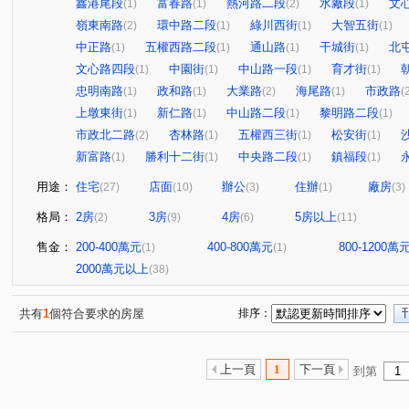
鑫港尾段
富春路
熱河路二段
水廠段
文
(1)
(1)
(2)
(1)
嶺東南路
環中路二段
綠川西街
大智五街
(2)
(1)
(1)
(1)
中正路
五權西路二段
通山路
干城街
北
(1)
(1)
(1)
(1)
文心路四段
中園街
中山路一段
育才街
(1)
(1)
(1)
(1)
忠明南路
政和路
大業路
海尾路
市政路
(1)
(1)
(2)
(1)
(
上墩東街
新仁路
中山路二段
黎明路二段
(1)
(1)
(1)
(1)
市政北二路
杏林路
五權西三街
松安街
(2)
(1)
(1)
(1)
新富路
勝利十二街
中央路二段
鎮福段
(1)
(1)
(1)
(1)
用途：
住宅
店面
辦公
住辦
廠房
(27)
(10)
(3)
(1)
(3)
格局：
2房
3房
4房
5房以上
(2)
(9)
(6)
(11)
售金：
200-400萬元
400-800萬元
800-1200萬
(1)
(1)
2000萬元以上
(38)
共有
1
個符合要求的房屋
排序：
上一頁
1
下一頁
到第