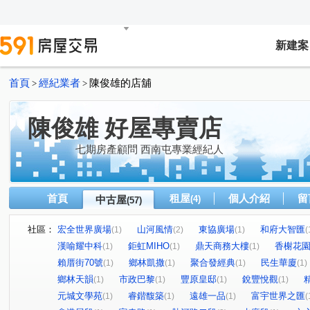
新建案
首頁
經紀業者
陳俊雄的店舖
>
>
陳俊雄 好屋專賣店
七期房產顧問 西南屯專業經紀人
首頁
租屋
個人介紹
留
中古屋
(4)
(57)
社區：
宏全世界廣場
山河風情
東協廣場
和府大智匯
(1)
(2)
(1)
(
漢喻耀中科
鉅虹MIHO
鼎天商務大樓
香榭花
(1)
(1)
(1)
賴厝街70號
鄉林凱撒
聚合發經典
民生華廈
(1)
(1)
(1)
(1)
鄉林天韻
市政巴黎
豐原皇邸
銳豐悅觀
(1)
(1)
(1)
(1)
元城文學苑
睿鍇馥築
遠雄一品
富宇世界之匯
(1)
(1)
(1)
(