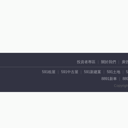
投資者專區
關於我們
廣
591租屋
591中古屋
591新建案
591土地
8891新車
88
Copyrigh