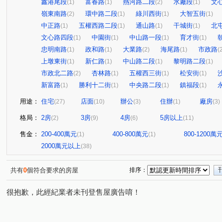
鑫港尾段
富春路
熱河路二段
水廠段
文
(1)
(1)
(2)
(1)
嶺東南路
環中路二段
綠川西街
大智五街
(2)
(1)
(1)
(1)
中正路
五權西路二段
通山路
干城街
北
(1)
(1)
(1)
(1)
文心路四段
中園街
中山路一段
育才街
(1)
(1)
(1)
(1)
忠明南路
政和路
大業路
海尾路
市政路
(1)
(1)
(2)
(1)
(
上墩東街
新仁路
中山路二段
黎明路二段
(1)
(1)
(1)
(1)
市政北二路
杏林路
五權西三街
松安街
(2)
(1)
(1)
(1)
新富路
勝利十二街
中央路二段
鎮福段
(1)
(1)
(1)
(1)
用途：
住宅
店面
辦公
住辦
廠房
(27)
(10)
(3)
(1)
(3)
格局：
2房
3房
4房
5房以上
(2)
(9)
(6)
(11)
售金：
200-400萬元
400-800萬元
800-1200萬
(1)
(1)
2000萬元以上
(38)
共有
0
個符合要求的房屋
排序：
很抱歉，此經紀業者未刊登售屋廣告唷！