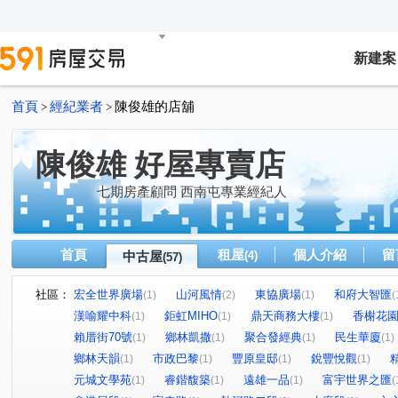
新建案
首頁
經紀業者
陳俊雄的店舖
>
>
陳俊雄 好屋專賣店
七期房產顧問 西南屯專業經紀人
首頁
租屋
個人介紹
留
中古屋
(4)
(57)
社區：
宏全世界廣場
山河風情
東協廣場
和府大智匯
(1)
(2)
(1)
(
漢喻耀中科
鉅虹MIHO
鼎天商務大樓
香榭花
(1)
(1)
(1)
賴厝街70號
鄉林凱撒
聚合發經典
民生華廈
(1)
(1)
(1)
(1)
鄉林天韻
市政巴黎
豐原皇邸
銳豐悅觀
(1)
(1)
(1)
(1)
元城文學苑
睿鍇馥築
遠雄一品
富宇世界之匯
(1)
(1)
(1)
(