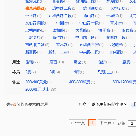
鑫港尾段
富春路
熱河路二段
水廠段
文
(1)
(1)
(2)
(1)
嶺東南路
(2)
環中路二段
綠川西街
大智五街
(1)
(1)
(1)
中正路
五權西路二段
通山路
干城街
北
(1)
(1)
(1)
(1)
文心路四段
中園街
中山路一段
育才街
(1)
(1)
(1)
(1)
忠明南路
政和路
大業路
海尾路
市政路
(1)
(1)
(2)
(1)
(
上墩東街
新仁路
中山路二段
黎明路二段
(1)
(1)
(1)
(1)
市政北二路
杏林路
五權西三街
松安街
(2)
(1)
(1)
(1)
新富路
勝利十二街
中央路二段
鎮福段
(1)
(1)
(1)
(1)
用途：
住宅
店面
辦公
住辦
廠房
(27)
(10)
(3)
(1)
(3)
格局：
2房
3房
4房
5房以上
(2)
(9)
(6)
(11)
售金：
200-400萬元
400-800萬元
800-1200萬
(1)
(1)
2000萬元以上
(38)
共有
2
個符合要求的房屋
排序：
上一頁
1
下一頁
到第