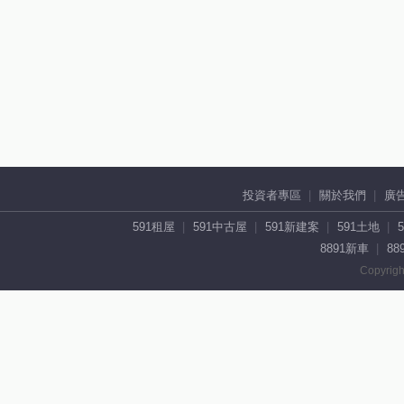
投資者專區
關於我們
廣
591租屋
591中古屋
591新建案
591土地
8891新車
88
Copyrigh