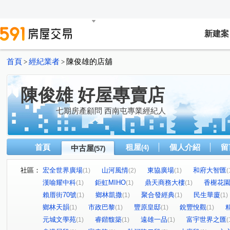
新建案
首頁
經紀業者
陳俊雄的店舖
>
>
陳俊雄 好屋專賣店
七期房產顧問 西南屯專業經紀人
首頁
租屋
個人介紹
留
中古屋
(4)
(57)
社區：
宏全世界廣場
山河風情
東協廣場
和府大智匯
(1)
(2)
(1)
(
漢喻耀中科
鉅虹MIHO
鼎天商務大樓
香榭花
(1)
(1)
(1)
賴厝街70號
鄉林凱撒
聚合發經典
民生華廈
(1)
(1)
(1)
(1)
鄉林天韻
市政巴黎
豐原皇邸
銳豐悅觀
(1)
(1)
(1)
(1)
元城文學苑
睿鍇馥築
遠雄一品
富宇世界之匯
(1)
(1)
(1)
(