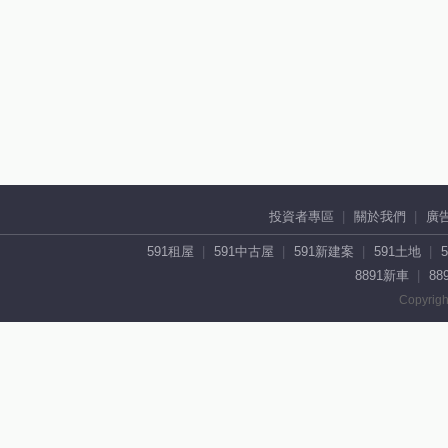
投資者專區
關於我們
廣
591租屋
591中古屋
591新建案
591土地
8891新車
88
Copyrigh