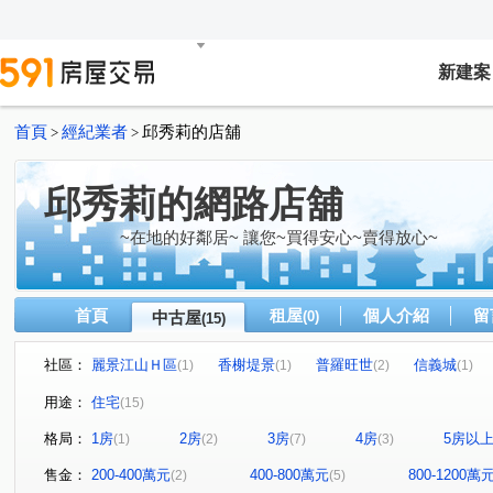
新建案
首頁
經紀業者
邱秀莉的店舖
>
>
邱秀莉的網路店舖
~在地的好鄰居~ 讓您~買得安心~賣得放心~
首頁
租屋
個人介紹
留
中古屋
(0)
(15)
社區：
麗景江山Ｈ區
香榭堤景
普羅旺世
信義城
(1)
(1)
(2)
(1)
第一特獎
港都傳奇
微笑台北
麗景江山C區
(1)
(1)
(1)
(1)
用途：
住宅
(15)
普羅旺世一期
深溪路
東峰街
南昌路
新
(1)
(4)
(1)
(1)
格局：
1房
2房
3房
4房
5房以
(1)
(2)
(7)
(3)
觀海街
教孝街
孝東路
安一路
調和街
(1)
(1)
(1)
(1)
(1)
售金：
200-400萬元
400-800萬元
800-1200萬
(2)
(5)