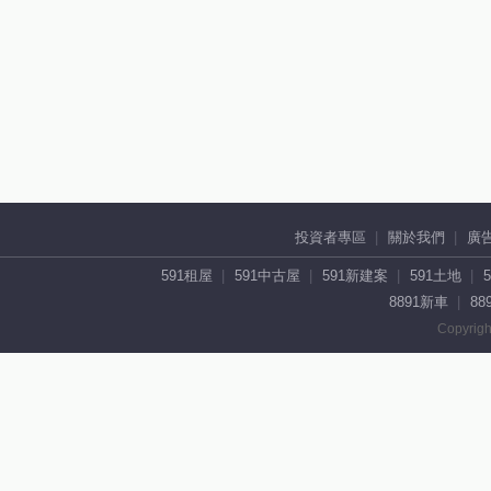
投資者專區
關於我們
廣
591租屋
591中古屋
591新建案
591土地
8891新車
88
Copyrigh