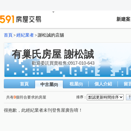
新建案
首頁
經紀業者
謝松誠的店舖
>
>
有巢氏房屋 謝松誠
歡迎委託買賣租售:0917-010-643
首頁
租屋
個人介紹
留
中古屋
(0)
(0)
共有
0
個符合要求的房屋
排序：
很抱歉，此經紀業者未刊登售屋廣告唷！