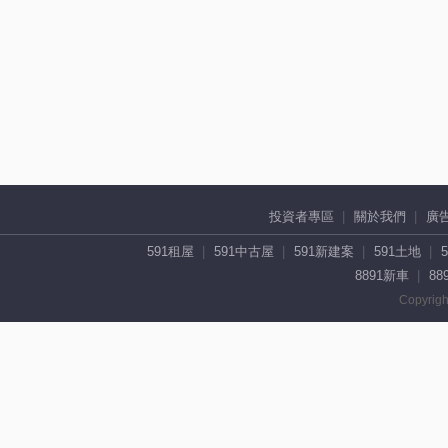
投資者專區
關於我們
廣
591租屋
591中古屋
591新建案
591土地
8891新車
88
Copyrigh