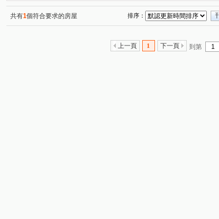
樟樹一路
南興路
連興街
新興路
經國路
(1)
(1)
(1)
(1)
成功路四段
(1)
共有
1
個符合要求的房屋
排序：
上一頁
1
下一頁
到第