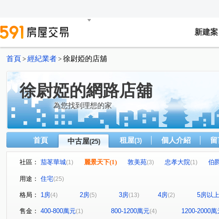
新建案
首頁
經紀業者
徐尉婭的店舖
>
>
徐尉婭的網路店舖
為您找到理想的家
首頁
租屋
個人介紹
留
中古屋
(3)
(25)
社區：
茄苳華城
麗景天下
(1)
敦美苑
忠孝大院
伯
(1)
(3)
(1)
青春嶺大樓區
青松市
台北大國民
早安清境
(1)
(1)
(1)
(1)
用途：
住宅
(25)
國泰環翠天廈ABC座
東方帝寶
日出印象
合康
(1)
(1)
(2)
格局：
1房
2房
3房
4房
5房以
(4)
(5)
(13)
(2)
星野之森-D區
卓越芳庭
哲人德林
茄苳路
(1)
(1)
(3)
(1)
仁愛路
忠孝東路
伯爵街
力行街
保一街
(7)
(1)
(2)
(1)
(
售金：
400-800萬元
800-1200萬元
1200-2000
(1)
(4)