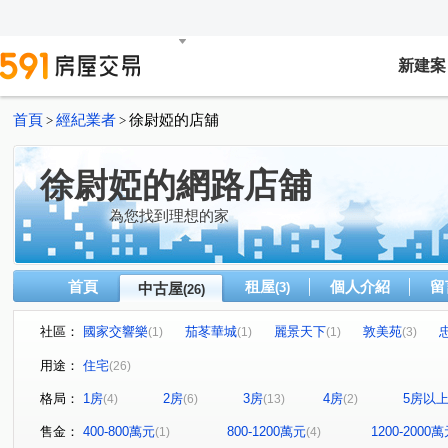
新建案
首頁
經紀業者
徐尉婭的店舖
>
>
徐尉婭的網路店舖
為您找到理想的家
首頁
租屋
個人介紹
留
中古屋
(3)
(26)
社區：
國家交響樂
茄苳華城
麗景天下
敦美苑
(1)
(1)
(1)
(3)
伯爵牡丹AB區
青春嶺大樓區
青松市
台北大國
(1)
(1)
(1)
用途：
住宅
(26)
國泰環翠天廈ABC座
東方帝寶
日出印象
合康
(1)
(1)
(2)
格局：
1房
2房
3房
4房
5房以
(4)
(6)
(13)
(2)
星野之森-D區
卓越芳庭
哲人德林
仁愛路
(1)
(1)
(3)
(8)
麗景二街
忠孝東路
伯爵街
力行街
保一
(1)
(1)
(2)
(1)
售金：
400-800萬元
800-1200萬元
1200-2000
(1)
(4)