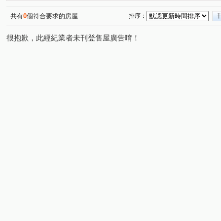
樟樹一路
南興路
連興街
新興路
經國路
(1)
(1)
(1)
(1)
成功路四段
(1)
共有
0
個符合要求的房屋
排序：
很抱歉，此經紀業者未刊登售屋廣告唷！