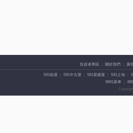
投資者專區
關於我們
廣
591租屋
591中古屋
591新建案
591土地
8891新車
88
Copyrigh