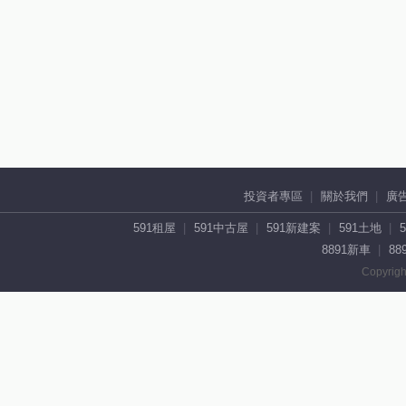
投資者專區
關於我們
廣
591租屋
591中古屋
591新建案
591土地
8891新車
88
Copyrigh