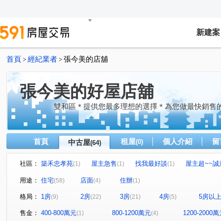
新建案
首頁
經紀業者
張今美的店舖
>
>
張今美的好屋店舖
雙和區＊提供您最多理想的選擇＊為您做最快銷售
首頁
租屋
個人介紹
留
中古屋
(0)
(64)
社區：
築禾忠孝苑
屋主急售
找我最好談
屋主超~~誠
(1)
(1)
(1)
明月摘星樓
綠HOUSE
歌林超群大廈
皇翔MR
(1)
(1)
(1)
用途：
住宅
店面
住辦
(58)
(4)
(1)
遠雄豐河
價錢我最美
半島花園D棟
豪傑天下
(1)
(1)
(1)
(1
格局：
1房
2房
3房
4房
5房以
(9)
(22)
(21)
(5)
星光道2
仁愛柏麗
價錢我最美
威均川玥
(1)
(1)
(1)
(1)
中和摩天東帝市
森之郡羅馬
宏盛水悅
福滿門
(2)
(1)
(1)
(
售金：
400-800萬元
800-1200萬元
1200-2000
(1)
(4)