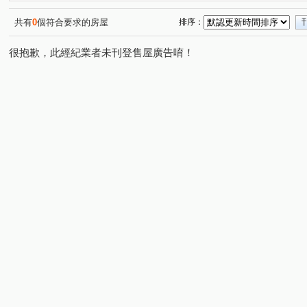
A7地王 竹城甲子園
仁愛經典
找我最好談
寶時
(1)
(1)
(1)
榕元伊頓
威均青塘園
價格我最美
價錢我最美
(1)
(1)
(1)
(
共有
0
個符合要求的房屋
排序：
META PARK
蒲陽南山
晴好
四季平安
樺
(1)
(1)
(1)
(1)
很抱歉，此經紀業者未刊登售屋廣告唷！
伴山別墅2期F區透天區
羅馬山莊
三輝雙子星
(1)
(1)
(1)
成功路金店面
晶喜
品嘉仁和薈
南山大苑
(1)
(1)
(1)
(1)
崇光生活家
綠中海
冠德新世界
美麗心殿
(1)
(1)
(1)
(1)
屋主好想賣
價錢我最美
福林寶典
自由天第
(1)
(1)
(1)
(1)
紅布朗花園
青耘上
水築館
漢皇開雲
忠
(1)
(1)
(1)
(1)
復興路
永平路
康寧街
中山路二段
南京
(1)
(2)
(1)
(1)
連城路
中原街
保健路
景平路
樟樹二路
(2)
(1)
(2)
(6)
(
成州五路
宜安路
洽溪路
中興街
圓通路
(1)
(1)
(1)
(1)
(
華新街
文化一路
仁愛路
寶興街
萬大路
(1)
(1)
(2)
(1)
(
文德路
雙和街
南華路
板南路
南山路
(1)
(1)
(1)
(1)
(2)
青隆街
環河西路一段
安祥路
五峯路
秀
(1)
(1)
(2)
(1)
安康路三段
大仁街
樂群二路
安民街
民
(1)
(1)
(1)
(1)
中和路
明德路一段
辛亥路七段
環河西路二段
(1)
(1)
(1)
(