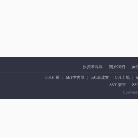
投資者專區
關於我們
廣
591租屋
591中古屋
591新建案
591土地
8891新車
88
Copyrigh