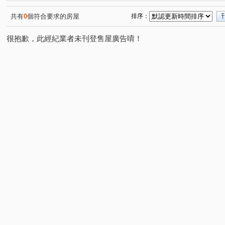
藝術名宮十一期
京茂PARK 1
合新詠遇
仁發富
(1)
(1)
(1)
環北印象
霞波匯
最知音
明星綻
竹慶同
(1)
(1)
(1)
(1)
共有
0
個符合要求的房屋
排序：
綠光森林No.29-馥御文昌
山本耀
巴黎時尚二期
(1)
(1)
(1)
很抱歉，此經紀業者未刊登售屋廣告唷！
晴川悅河
春福心豐-華廈區
昕承
佳泰世紀城
(1)
(1)
(1)
(1)
好fun
莊敬三路
文興路
十興路二段
慈濟
(1)
(1)
(2)
(3)
慈祥路
興隆路一段
埔頂二路
福陽一街
(1)
(2)
(1)
(1)
康平街
民生路
東興路一段
六家七路
中
(1)
(1)
(2)
(1)
旭光一路
十興路一段
台元街
莊敬北路
(1)
(1)
(1)
(1)
華興五街
勝利十一路
自強三路
福興一路
(1)
(1)
(1)
(1)
光明六路東二段
隘口六街
新北街
新光一街
(1)
(2)
(1)
(1)
明新十街
中華路二段
文昌街
文山路犁頭山段
(1)
(1)
(1)
(
北新一街
金獅三街
光明十一路
員山
中
(1)
(1)
(1)
(1)
東峰路
(1)