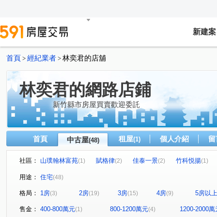
新建案
首頁
經紀業者
林奕君的店舖
>
>
林奕君的網路店鋪
新竹縣市房屋買賣歡迎委託
首頁
租屋
個人介紹
留
中古屋
(1)
(48)
社區：
山璞翰林富苑
賦格律
佳泰一景
竹科悦揚
(1)
(2)
(2)
(1)
富宇悅讀四季
大河戀
百奕 富御
金旺宏松庭
(1)
(1)
(1)
(1)
用途：
住宅
(48)
明日之星NO.1
珍珠堡
合新璞遇
鴻觀十力
(1)
(1)
(1)
(1)
格局：
1房
2房
3房
4房
5房以
(3)
(19)
(15)
(9)
一景
星都匯
公園1號
站前威力
寶誠品閣
(1)
(1)
(1)
(1)
森睦
德鑫SKY1
臻之御
高鐵棧
台科晶品
(1)
(1)
(1)
(1)
售金：
400-800萬元
800-1200萬元
1200-2000
(1)
(4)