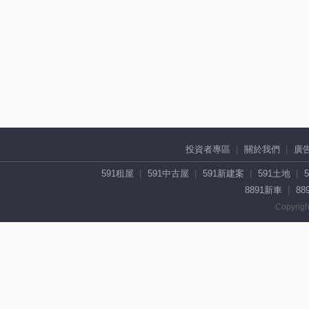
投資者專區
關於我們
廣
591租屋
591中古屋
591新建案
591土地
8891新車
88
Copyrigh