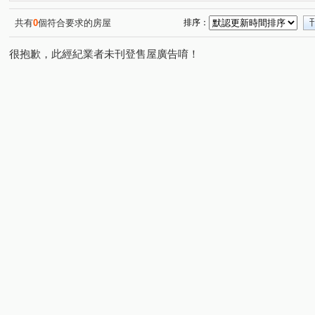
藝術名宮十一期
京茂PARK 1
合新詠遇
仁發富
(1)
(1)
(1)
環北印象
霞波匯
最知音
明星綻
竹慶同
(1)
(1)
(1)
(1)
共有
0
個符合要求的房屋
排序：
綠光森林No.29-馥御文昌
山本耀
巴黎時尚二期
(1)
(1)
(1)
很抱歉，此經紀業者未刊登售屋廣告唷！
晴川悅河
春福心豐-華廈區
昕承
佳泰世紀城
(1)
(1)
(1)
(1)
文興路
十興路二段
慈濟路
光明十八街
(2)
(3)
(1)
(1)
興隆路一段
埔頂二路
福陽一街
六家五路二段
(2)
(1)
(1)
(
民生路
東興路一段
六家七路
中山路
隘
(1)
(2)
(1)
(1)
十興路一段
台元街
莊敬北路
經國路二段
(1)
(1)
(1)
(1)
勝利十一路
自強三路
福興一路
中央路
(1)
(1)
(1)
(1)
光明六路東二段
隘口六街
新北街
新光一街
(1)
(1)
(1)
(1)
明新十街
中華路二段
文昌街
文山路犁頭山段
(1)
(1)
(1)
(
北新一街
金獅三街
光明十一路
員山
中
(1)
(1)
(1)
(1)