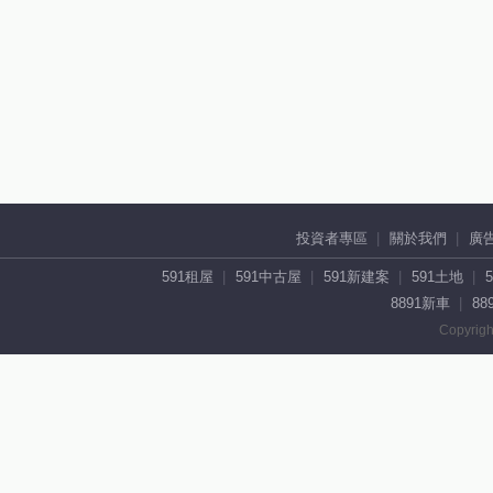
投資者專區
關於我們
廣
591租屋
591中古屋
591新建案
591土地
8891新車
88
Copyrigh