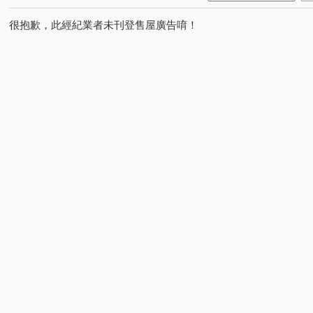
很抱歉，此經紀業者未刊登售屋廣告唷！