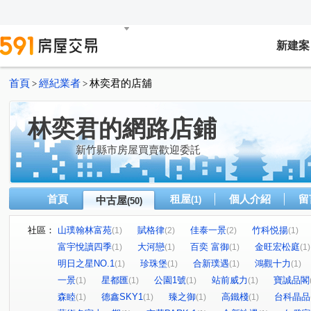
新建案
首頁
經紀業者
林奕君的店舖
>
>
林奕君的網路店鋪
新竹縣市房屋買賣歡迎委託
首頁
租屋
個人介紹
留
中古屋
(1)
(50)
社區：
山璞翰林富苑
賦格律
佳泰一景
竹科悦揚
(1)
(2)
(2)
(1)
富宇悅讀四季
大河戀
百奕 富御
金旺宏松庭
(1)
(1)
(1)
(1)
明日之星NO.1
珍珠堡
合新璞遇
鴻觀十力
(1)
(1)
(1)
(1)
一景
星都匯
公園1號
站前威力
寶誠品閣
(1)
(1)
(1)
(1)
森睦
德鑫SKY1
臻之御
高鐵棧
台科晶品
(1)
(1)
(1)
(1)