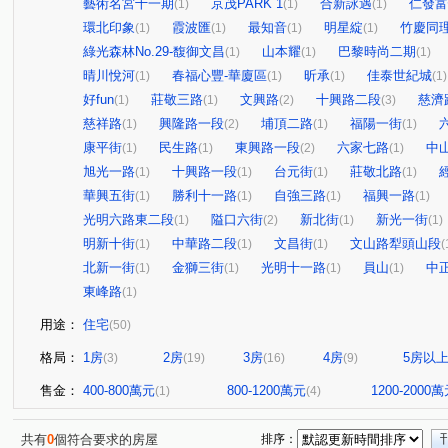
藝術名宮十一期
京茂PARK 1
合新詠遇
仁發富
(1)
(1)
(1)
環北印象
霞波匯
最知音
明星綻
竹慶同
(1)
(1)
(1)
(1)
綠光森林No.29-馥御文昌
山本耀
巴黎時尚二期
(1)
(1)
(1)
晴川悅河
春福心豐-華廈區
昕承
佳泰世紀城
(1)
(1)
(1)
(1)
好fun
莊敬三路
文興路
十興路二段
慈濟
(1)
(1)
(2)
(3)
慈祥路
興隆路一段
埔頂二路
福陽一街
(1)
(2)
(1)
(1)
康平街
民生路
東興路一段
六家七路
中
(1)
(1)
(2)
(1)
旭光一路
十興路一段
台元街
莊敬北路
(1)
(1)
(1)
(1)
華興五街
勝利十一路
自強三路
福興一路
(1)
(1)
(1)
(1)
光明六路東二段
隘口六街
新北街
新光一街
(1)
(2)
(1)
(1)
明新十街
中華路二段
文昌街
文山路犁頭山段
(1)
(1)
(1)
(
北新一街
金獅三街
光明十一路
員山
中
(1)
(1)
(1)
(1)
東峰路
(1)
用途：
住宅
(50)
格局：
1房
2房
3房
4房
5房以
(3)
(19)
(16)
(9)
售金：
400-800萬元
800-1200萬元
1200-2000
(1)
(4)
共有
0
個符合要求的房屋
排序：