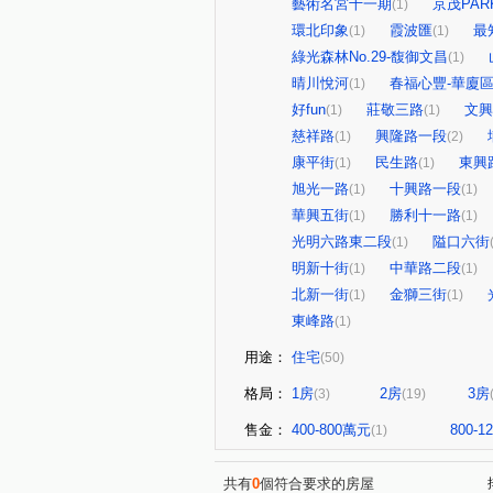
藝術名宮十一期
京茂PARK
(1)
環北印象
霞波匯
最
(1)
(1)
綠光森林No.29-馥御文昌
(1)
晴川悅河
春福心豐-華廈
(1)
好fun
莊敬三路
文興
(1)
(1)
慈祥路
興隆路一段
(1)
(2)
康平街
民生路
東興
(1)
(1)
旭光一路
十興路一段
(1)
(1)
華興五街
勝利十一路
(1)
(1)
光明六路東二段
隘口六街
(1)
明新十街
中華路二段
(1)
(1)
北新一街
金獅三街
(1)
(1)
東峰路
(1)
用途：
住宅
(50)
格局：
1房
2房
3房
(3)
(19)
售金：
400-800萬元
800-
(1)
共有
0
個符合要求的房屋