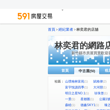
首頁
經紀業者
林奕君的店舖
>
>
林奕君的網路
新竹縣市房屋買賣歡迎
首頁
租
中古屋
(50)
社區：
山璞翰林富苑
賦格律
(1)
(2)
富宇悅讀四季
大河戀
(1)
(1)
明日之星NO.1
珍珠堡
(1)
(1)
一景
星都匯
公園1
(1)
(1)
森睦
德鑫SKY1
臻
(1)
(1)