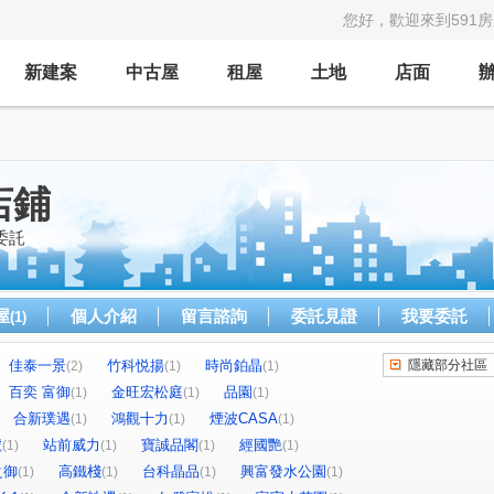
您好，歡迎來到591
新建案
中古屋
租屋
土地
店面
店鋪
委託
屋
個人介紹
留言諮詢
委託見證
我要委託
(1)
佳泰一景
竹科悦揚
時尚鉑晶
隱藏部分社區
(2)
(1)
(1)
百奕 富御
金旺宏松庭
品園
(1)
(1)
(1)
合新璞遇
鴻觀十力
煙波CASA
(1)
(1)
(1)
號
站前威力
寶誠品閣
經國艷
(1)
(1)
(1)
(1)
之御
高鐵棧
台科晶品
興富發水公園
(1)
(1)
(1)
(1)