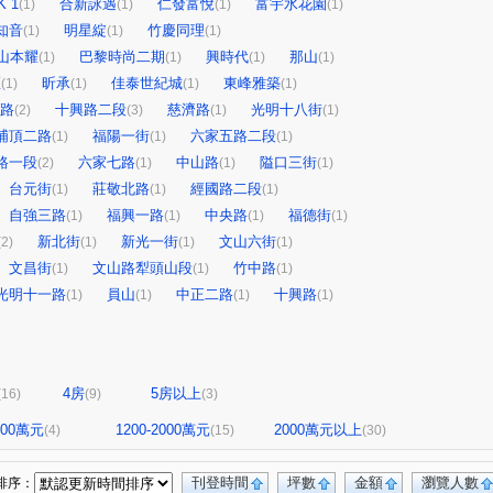
 1
合新詠遇
仁發富悅
富宇水花園
(1)
(1)
(1)
(1)
知音
明星綻
竹慶同理
(1)
(1)
(1)
山本耀
巴黎時尚二期
興時代
那山
(1)
(1)
(1)
(1)
區
昕承
佳泰世紀城
東峰雅築
(1)
(1)
(1)
(1)
路
十興路二段
慈濟路
光明十八街
(2)
(3)
(1)
(1)
埔頂二路
福陽一街
六家五路二段
(1)
(1)
(1)
路一段
六家七路
中山路
隘口三街
(2)
(1)
(1)
(1)
台元街
莊敬北路
經國路二段
(1)
(1)
(1)
自強三路
福興一路
中央路
福德街
(1)
(1)
(1)
(1)
新北街
新光一街
文山六街
(2)
(1)
(1)
(1)
文昌街
文山路犁頭山段
竹中路
(1)
(1)
(1)
光明十一路
員山
中正二路
十興路
(1)
(1)
(1)
(1)
4房
5房以上
(16)
(9)
(3)
1200萬元
1200-2000萬元
2000萬元以上
(4)
(15)
(30)
刊登時間
坪數
金額
瀏覽人數
排序：