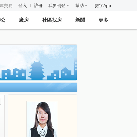
房屋交易
登入
註冊
我要刊登
幫助
數字App
辦公
廠房
社區找房
新聞
更多