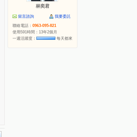
林奕君
留言諮詢
我要委託
聯絡電話：
0963-095-821
使用591時間：13年2個月
一週活躍度：
每天都來