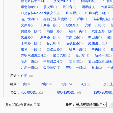
藝術名宮十一期
京茂PARK 1
合新詠遇
仁發富
(1)
(1)
(1)
環北印象
霞波匯
最知音
明星綻
竹慶同
(1)
(1)
(1)
(1)
綠光森林No.29-馥御文昌
山本耀
巴黎時尚二期
(1)
(1)
(1)
晴川悅河
春福心豐-華廈區
昕承
佳泰世紀城
(1)
(1)
(1)
(1)
文興路
十興路二段
慈濟路
光明十八街
(2)
(3)
(1)
(1)
興隆路一段
埔頂二路
福陽一街
六家五路二段
(2)
(1)
(1)
(
民生路
東興路一段
六家七路
中山路
隘
(1)
(2)
(1)
(1)
十興路一段
台元街
莊敬北路
經國路二段
(1)
(1)
(1)
(1)
勝利十一路
自強三路
福興一路
中央路
(1)
(1)
(1)
(1)
光明六路東二段
隘口六街
新北街
新光一街
(1)
(1)
(1)
(1)
明新十街
中華路二段
文昌街
文山路犁頭山段
(1)
(1)
(1)
(
北新一街
金獅三街
光明十一路
員山
中
(1)
(1)
(1)
(1)
用途：
住宅
(48)
格局：
1房
2房
3房
4房
5房以
(3)
(19)
(15)
(9)
售金：
400-800萬元
800-1200萬元
1200-2000
(1)
(4)
共有
1
個符合要求的房屋
排序：