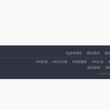
投資者專區
關於我們
廣
591租屋
591中古屋
591新建案
591土地
8891新車
88
Copyrigh