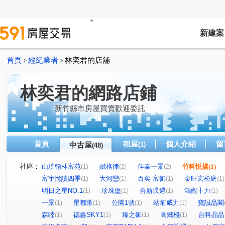
新建案
首頁
經紀業者
林奕君的店舖
>
>
林奕君的網路店鋪
新竹縣市房屋買賣歡迎委託
首頁
租屋
個人介紹
留
中古屋
(1)
(48)
社區：
山璞翰林富苑
賦格律
佳泰一景
竹科悦揚
(1)
(1)
(2)
(2)
富宇悅讀四季
大河戀
百奕 富御
金旺宏松庭
(1)
(1)
(1)
(1)
明日之星NO.1
珍珠堡
合新璞遇
鴻觀十力
(1)
(1)
(1)
(1)
一景
星都匯
公園1號
站前威力
寶誠品閣
(1)
(1)
(1)
(1)
森睦
德鑫SKY1
臻之御
高鐵棧
台科晶品
(1)
(1)
(1)
(1)