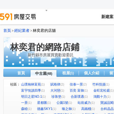
新建案
首頁
經紀業者
林奕君的店舖
>
>
林奕君的網路店鋪
新竹縣市房屋買賣歡迎委託
首頁
租屋
個人介紹
留
中古屋
(1)
(48)
社區：
山璞翰林富苑
賦格律
佳泰一景
竹科悦揚
(1)
(2)
(2)
(1)
富宇悅讀四季
大河戀
百奕 富御
金旺宏松庭
(1)
(1)
(1)
(1)
明日之星NO.1
珍珠堡
合新璞遇
鴻觀十力
(1)
(1)
(1)
(1)
一景
星都匯
公園1號
站前威力
寶誠品閣
(1)
(1)
(1)
(1)
森睦
德鑫SKY1
臻之御
高鐵棧
台科晶品
(1)
(1)
(1)
(1)