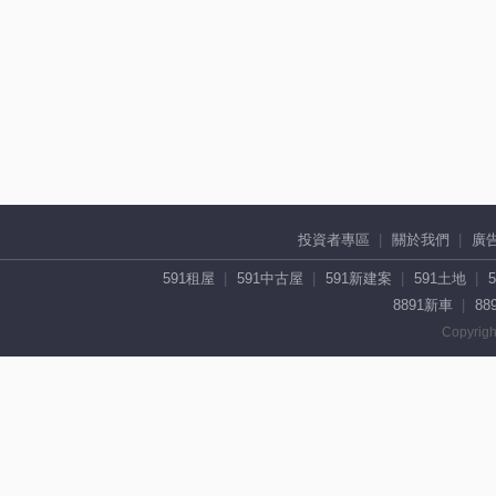
投資者專區
關於我們
廣
591租屋
591中古屋
591新建案
591土地
8891新車
88
Copyrigh