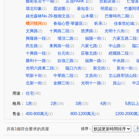
藝術名宮十一期
京茂PARK 1
合新詠遇
仁發富
(1)
(1)
(1)
環北印象
霞波匯
最知音
明星綻
竹慶同
(1)
(1)
(1)
(1)
綠光森林No.29-馥御文昌
山本耀
巴黎時尚二期
(1)
(1)
(1)
晴川悅河
(1)
春福心豐-華廈區
昕承
佳泰世紀城
(1)
(1)
(1)
文興路
十興路二段
慈濟路
光明十八街
(2)
(3)
(1)
(1)
興隆路一段
埔頂二路
福陽一街
六家五路二段
(2)
(1)
(1)
(
民生路
東興路一段
六家七路
中山路
隘
(1)
(2)
(1)
(1)
十興路一段
台元街
莊敬北路
經國路二段
(1)
(1)
(1)
(1)
勝利十一路
自強三路
福興一路
中央路
(1)
(1)
(1)
(1)
光明六路東二段
隘口六街
新北街
新光一街
(1)
(1)
(1)
(1)
明新十街
中華路二段
文昌街
文山路犁頭山段
(1)
(1)
(1)
(
北新一街
金獅三街
光明十一路
員山
中
(1)
(1)
(1)
(1)
用途：
住宅
(48)
格局：
1房
2房
3房
4房
5房以
(3)
(19)
(15)
(9)
售金：
400-800萬元
800-1200萬元
1200-2000
(1)
(4)
共有
1
個符合要求的房屋
排序：