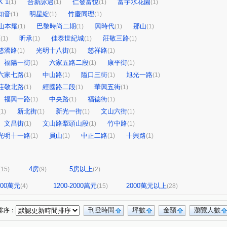
 1
合新詠遇
仁發富悅
富宇水花園
(1)
(1)
(1)
(1)
知音
明星綻
竹慶同理
(1)
(1)
(1)
山本耀
巴黎時尚二期
興時代
那山
(1)
(1)
(1)
(1)
區
昕承
佳泰世紀城
莊敬三路
(1)
(1)
(1)
(1)
慈濟路
光明十八街
慈祥路
(1)
(1)
(1)
福陽一街
六家五路二段
康平街
(1)
(1)
(1)
六家七路
中山路
隘口三街
旭光一路
(1)
(1)
(1)
(1)
莊敬北路
經國路二段
華興五街
(1)
(1)
(1)
福興一路
中央路
福德街
(1)
(1)
(1)
新北街
新光一街
文山六街
(1)
(1)
(1)
(1)
文昌街
文山路犁頭山段
竹中路
(1)
(1)
(1)
光明十一路
員山
中正二路
十興路
(1)
(1)
(1)
(1)
4房
5房以上
(15)
(9)
(2)
1200萬元
1200-2000萬元
2000萬元以上
(4)
(15)
(28)
刊登時間
坪數
金額
瀏覽人數
排序：