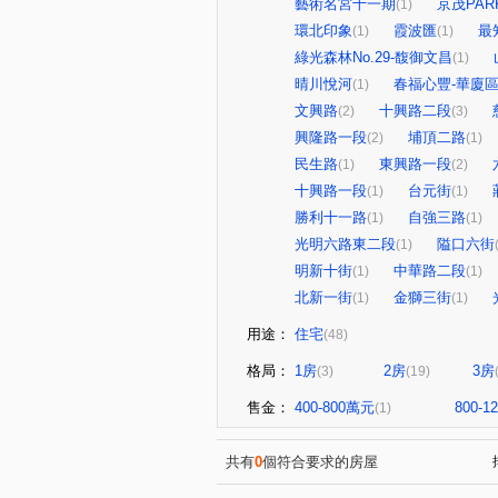
藝術名宮十一期
京茂PARK
(1)
環北印象
霞波匯
最
(1)
(1)
綠光森林No.29-馥御文昌
(1)
晴川悅河
春福心豐-華廈
(1)
文興路
十興路二段
(2)
(3)
興隆路一段
埔頂二路
(2)
(1)
民生路
東興路一段
(1)
(2)
十興路一段
台元街
(1)
(1)
勝利十一路
自強三路
(1)
(1)
光明六路東二段
隘口六街
(1)
明新十街
中華路二段
(1)
(1)
北新一街
金獅三街
(1)
(1)
用途：
住宅
(48)
格局：
1房
2房
3房
(3)
(19)
售金：
400-800萬元
800-
(1)
共有
0
個符合要求的房屋