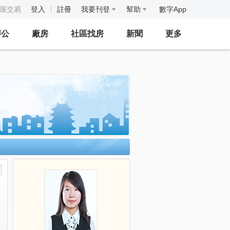
房屋交易
登入
註冊
我要刊登
幫助
數字App
辦公
廠房
社區找房
新聞
更多