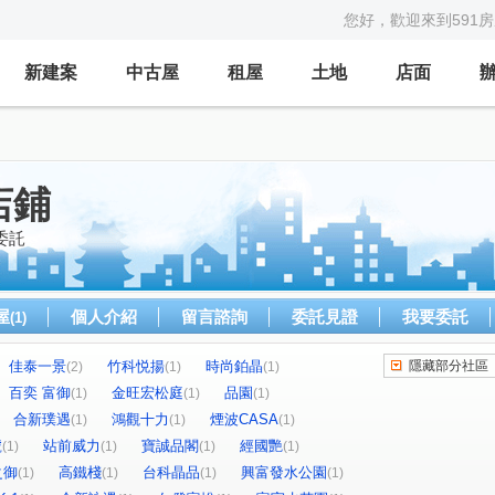
您好，歡迎來到591
新建案
中古屋
租屋
土地
店面
店鋪
委託
屋
個人介紹
留言諮詢
委託見證
我要委託
(1)
佳泰一景
竹科悦揚
時尚鉑晶
隱藏部分社區
(2)
(1)
(1)
百奕 富御
金旺宏松庭
品園
(1)
(1)
(1)
合新璞遇
鴻觀十力
煙波CASA
(1)
(1)
(1)
號
站前威力
寶誠品閣
經國艷
(1)
(1)
(1)
(1)
之御
高鐵棧
台科晶品
興富發水公園
(1)
(1)
(1)
(1)