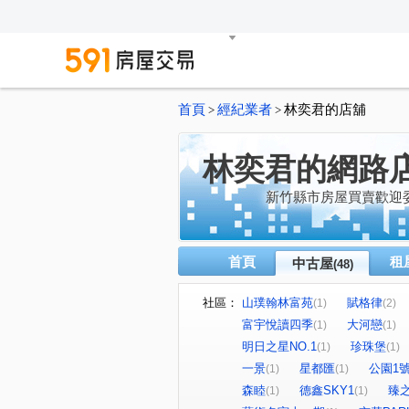
首頁
經紀業者
林奕君的店舖
>
>
林奕君的網路
新竹縣市房屋買賣歡迎
首頁
租
中古屋
(48)
社區：
山璞翰林富苑
賦格律
(1)
(2)
富宇悅讀四季
大河戀
(1)
(1)
明日之星NO.1
珍珠堡
(1)
(1)
一景
星都匯
公園1
(1)
(1)
森睦
德鑫SKY1
臻
(1)
(1)