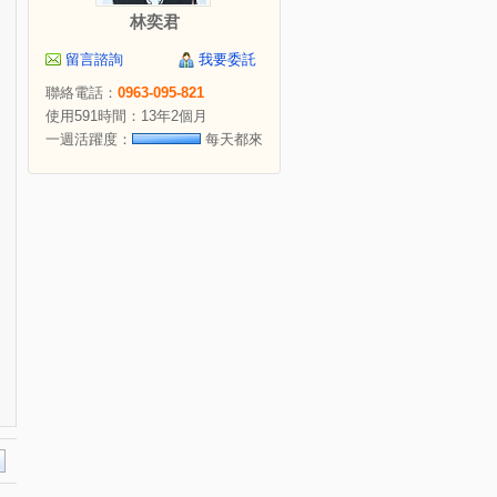
林奕君
留言諮詢
我要委託
聯絡電話：
0963-095-821
使用591時間：13年2個月
一週活躍度：
每天都來