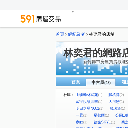
首頁
經紀業者
林奕君的店舖
>
>
林奕君的網路
新竹縣市房屋買賣歡迎
首頁
租
中古屋
(48)
社區：
山璞翰林富苑
賦格律
(1)
(2)
富宇悅讀四季
大河戀
(1)
(1)
明日之星NO.1
珍珠堡
(1)
(1)
一景
星都匯
公園1
(1)
(1)
森睦
德鑫SKY1
臻
(1)
(1)