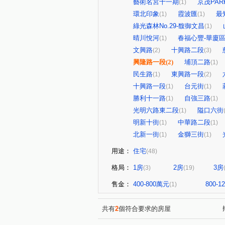
藝術名宮十一期
京茂PARK
(1)
環北印象
霞波匯
最
(1)
(1)
綠光森林No.29-馥御文昌
(1)
晴川悅河
春福心豐-華廈
(1)
文興路
十興路二段
(2)
(3)
興隆路一段
(2)
埔頂二路
(1)
民生路
東興路一段
(1)
(2)
十興路一段
台元街
(1)
(1)
勝利十一路
自強三路
(1)
(1)
光明六路東二段
隘口六街
(1)
明新十街
中華路二段
(1)
(1)
北新一街
金獅三街
(1)
(1)
用途：
住宅
(48)
格局：
1房
2房
3房
(3)
(19)
售金：
400-800萬元
800-
(1)
共有
2
個符合要求的房屋