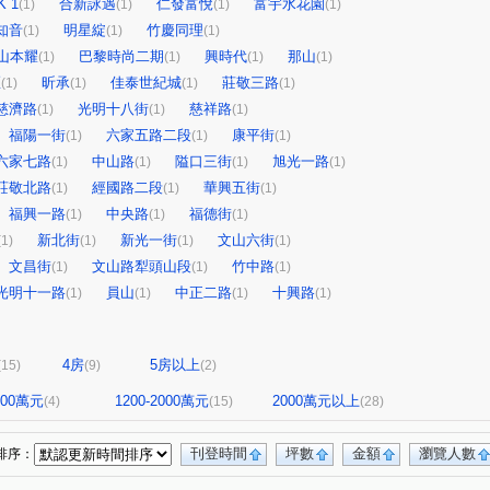
 1
合新詠遇
仁發富悅
富宇水花園
(1)
(1)
(1)
(1)
知音
明星綻
竹慶同理
(1)
(1)
(1)
山本耀
巴黎時尚二期
興時代
那山
(1)
(1)
(1)
(1)
區
昕承
佳泰世紀城
莊敬三路
(1)
(1)
(1)
(1)
慈濟路
光明十八街
慈祥路
(1)
(1)
(1)
福陽一街
六家五路二段
康平街
(1)
(1)
(1)
六家七路
中山路
隘口三街
旭光一路
(1)
(1)
(1)
(1)
莊敬北路
經國路二段
華興五街
(1)
(1)
(1)
福興一路
中央路
福德街
(1)
(1)
(1)
新北街
新光一街
文山六街
(1)
(1)
(1)
(1)
文昌街
文山路犁頭山段
竹中路
(1)
(1)
(1)
光明十一路
員山
中正二路
十興路
(1)
(1)
(1)
(1)
4房
5房以上
(15)
(9)
(2)
1200萬元
1200-2000萬元
2000萬元以上
(4)
(15)
(28)
刊登時間
坪數
金額
瀏覽人數
排序：