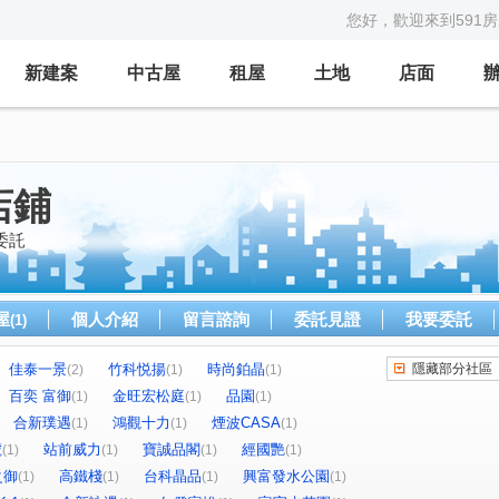
您好，歡迎來到591
新建案
中古屋
租屋
土地
店面
店鋪
委託
屋
個人介紹
留言諮詢
委託見證
我要委託
(1)
佳泰一景
竹科悦揚
時尚鉑晶
隱藏部分社區
(2)
(1)
(1)
百奕 富御
金旺宏松庭
品園
(1)
(1)
(1)
合新璞遇
鴻觀十力
煙波CASA
(1)
(1)
(1)
號
站前威力
寶誠品閣
經國艷
(1)
(1)
(1)
(1)
之御
高鐵棧
台科晶品
興富發水公園
(1)
(1)
(1)
(1)