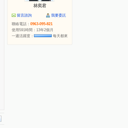
林奕君
留言諮詢
我要委託
聯絡電話：
0963-095-821
使用591時間：13年2個月
一週活躍度：
每天都來