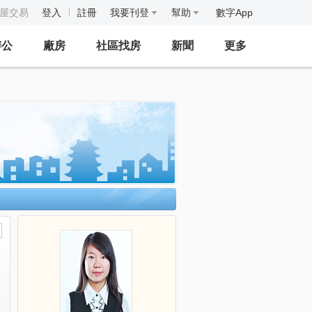
房屋交易
登入
註冊
我要刊登
幫助
數字App
辦公
廠房
社區找房
新聞
更多