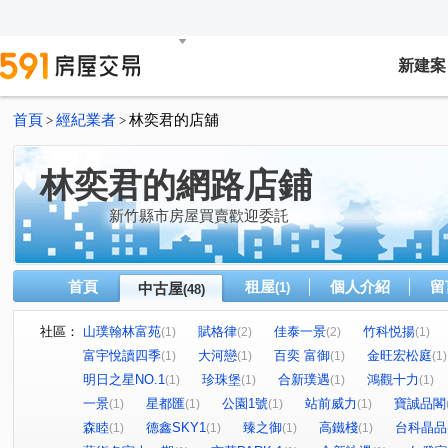
新建案
首頁
經紀業者
林奕君的店舖
>
>
林奕君的網路店鋪
新竹縣市房屋買賣歡迎委託
首頁
租屋
個人介紹
留
中古屋
(1)
(48)
社區：
山璞翰林富苑
賦格律
佳泰一景
竹科悦揚
(1)
(2)
(2)
(1)
富宇悅讀四季
大河戀
百奕 富御
金旺宏松庭
(1)
(1)
(1)
(1)
明日之星NO.1
珍珠堡
合新璞遇
鴻觀十力
(1)
(1)
(1)
(1)
一景
星都匯
公園1號
站前威力
寶誠品閣
(1)
(1)
(1)
(1)
森睦
德鑫SKY1
臻之御
高鐵棧
台科晶品
(1)
(1)
(1)
(1)