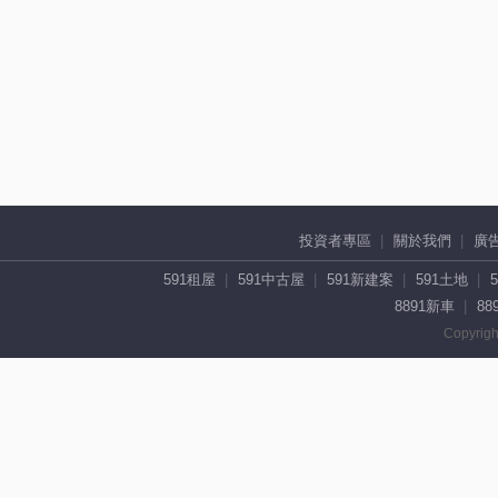
投資者專區
關於我們
廣
591租屋
591中古屋
591新建案
591土地
8891新車
88
Copyrigh