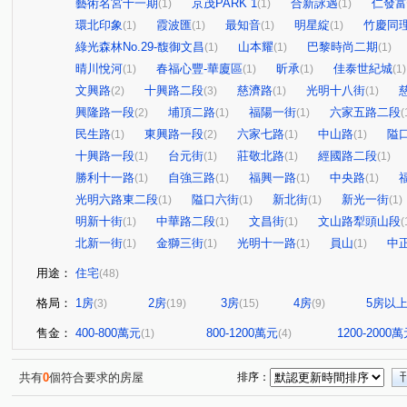
藝術名宮十一期
京茂PARK 1
合新詠遇
仁發富
(1)
(1)
(1)
環北印象
霞波匯
最知音
明星綻
竹慶同
(1)
(1)
(1)
(1)
綠光森林No.29-馥御文昌
山本耀
巴黎時尚二期
(1)
(1)
(1)
晴川悅河
春福心豐-華廈區
昕承
佳泰世紀城
(1)
(1)
(1)
(1)
文興路
十興路二段
慈濟路
光明十八街
(2)
(3)
(1)
(1)
興隆路一段
埔頂二路
福陽一街
六家五路二段
(2)
(1)
(1)
(
民生路
東興路一段
六家七路
中山路
隘
(1)
(2)
(1)
(1)
十興路一段
台元街
莊敬北路
經國路二段
(1)
(1)
(1)
(1)
勝利十一路
自強三路
福興一路
中央路
(1)
(1)
(1)
(1)
光明六路東二段
隘口六街
新北街
新光一街
(1)
(1)
(1)
(1)
明新十街
中華路二段
文昌街
文山路犁頭山段
(1)
(1)
(1)
(
北新一街
金獅三街
光明十一路
員山
中
(1)
(1)
(1)
(1)
用途：
住宅
(48)
格局：
1房
2房
3房
4房
5房以
(3)
(19)
(15)
(9)
售金：
400-800萬元
800-1200萬元
1200-2000
(1)
(4)
共有
0
個符合要求的房屋
排序：