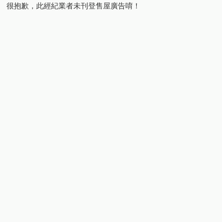
很抱歉，此經紀業者未刊登售屋廣告唷！