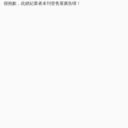
很抱歉，此經紀業者未刊登售屋廣告唷！