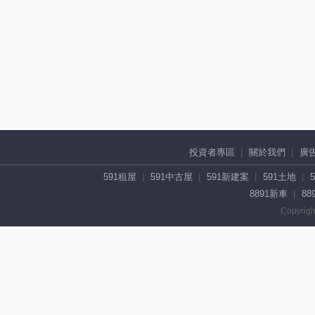
投資者專區
關於我們
廣
591租屋
591中古屋
591新建案
591土地
8891新車
88
Copyrigh