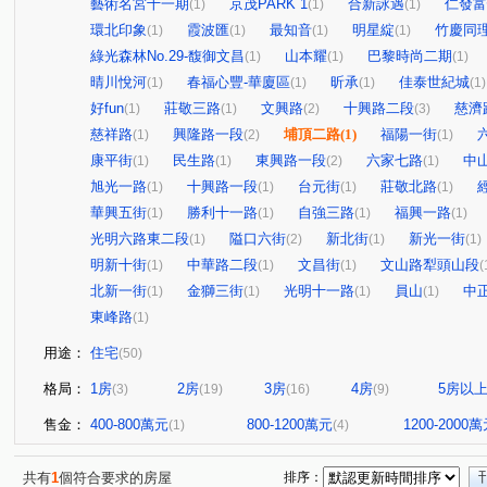
藝術名宮十一期
京茂PARK 1
合新詠遇
仁發富
(1)
(1)
(1)
環北印象
霞波匯
最知音
明星綻
竹慶同
(1)
(1)
(1)
(1)
綠光森林No.29-馥御文昌
山本耀
巴黎時尚二期
(1)
(1)
(1)
晴川悅河
春福心豐-華廈區
昕承
佳泰世紀城
(1)
(1)
(1)
(1)
好fun
莊敬三路
文興路
十興路二段
慈濟
(1)
(1)
(2)
(3)
慈祥路
興隆路一段
埔頂二路
(1)
福陽一街
(1)
(2)
(1)
康平街
民生路
東興路一段
六家七路
中
(1)
(1)
(2)
(1)
旭光一路
十興路一段
台元街
莊敬北路
(1)
(1)
(1)
(1)
華興五街
勝利十一路
自強三路
福興一路
(1)
(1)
(1)
(1)
光明六路東二段
隘口六街
新北街
新光一街
(1)
(2)
(1)
(1)
明新十街
中華路二段
文昌街
文山路犁頭山段
(1)
(1)
(1)
(
北新一街
金獅三街
光明十一路
員山
中
(1)
(1)
(1)
(1)
東峰路
(1)
用途：
住宅
(50)
格局：
1房
2房
3房
4房
5房以
(3)
(19)
(16)
(9)
售金：
400-800萬元
800-1200萬元
1200-2000
(1)
(4)
共有
1
個符合要求的房屋
排序：