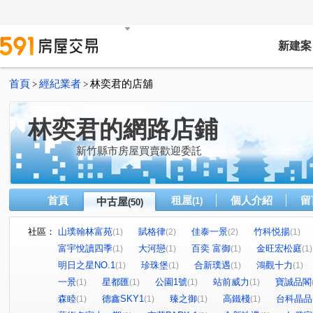
新建案
首頁
經紀業者
林奕君的店舖
>
>
林奕君的網路店鋪
新竹縣市房屋買賣歡迎委託
首頁
租屋
個人介紹
留
中古屋
(1)
(50)
社區：
山璞翰林富苑
賦格律
佳泰一景
竹科悦揚
(1)
(2)
(2)
(1)
富宇悅讀四季
大河戀
百奕 富御
金旺宏松庭
(1)
(1)
(1)
(1)
明日之星NO.1
珍珠堡
合新璞遇
鴻觀十力
(1)
(1)
(1)
(1)
一景
星都匯
公園1號
站前威力
寶誠品閣
(1)
(1)
(1)
(1)
森睦
德鑫SKY1
臻之御
高鐵棧
台科晶品
(1)
(1)
(1)
(1)