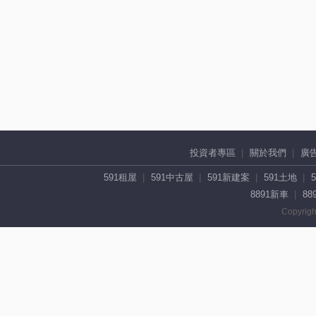
投資者專區
關於我們
廣
591租屋
591中古屋
591新建案
591土地
8891新車
88
Copyrigh