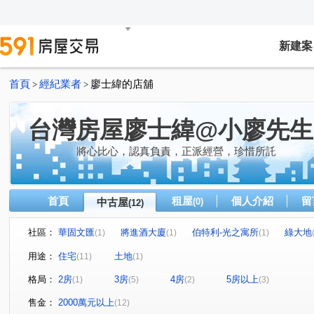
新建案
首頁
經紀業者
廖士緯的店舖
>
>
台灣房屋廖士緯@小廖先生
將心比心，認真負責，正派經營，珍惜所託
首頁
租屋
個人介紹
留
中古屋
(0)
(12)
社區：
華固文匯
將進酒大廈
伯特利-光之寓所
綠大地
(1)
(1)
(1)
生活派對
安縵莊園
皇家山莊亞歷山大特區
太
(1)
(1)
(1)
用途：
住宅
土地
(11)
(1)
研究院路二段
新明路
成功路二段
成功路四段
(1)
(1)
(2)
(
格局：
2房
3房
4房
5房以上
(1)
(5)
(2)
(3)
麗山街
民權東路六段
內湖路三段
康寧路三段
(1)
(1)
(1)
(
售金：
2000萬元以上
(12)