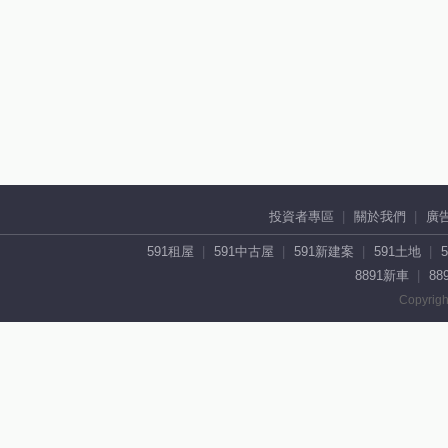
投資者專區
關於我們
廣
591租屋
591中古屋
591新建案
591土地
8891新車
88
Copyrigh