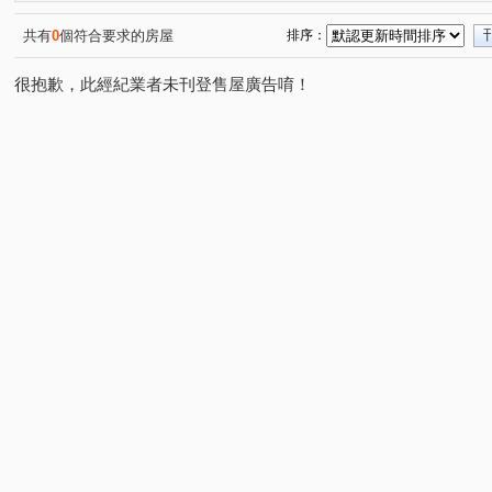
共有
0
個符合要求的房屋
排序：
很抱歉，此經紀業者未刊登售屋廣告唷！