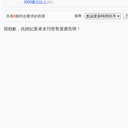
春福江山
首次曝光成家首選
觀璞
首次曝光獨
(1)
(1)
(1)
2000萬元以上
(62)
富宇雲悅
富宇權峰
草湖山莊
大和富居
(1)
(1)
(1)
(1)
長春天廈
獨家代理稀有物件
昌禾世界島
承家2
(1)
(1)
(1)
共有
0
個符合要求的房屋
排序：
首次曝光成家首選
十里靜安
煙波主人
環宇市
(1)
(2)
(1)
(
很抱歉，此經紀業者未刊登售屋廣告唷！
宏道新竹帝寶9區1號(華廈區)
方城市
昌益大砌
(1)
(1)
(3)
獨家代理稀有物件
首次曝光獨家代理
春福馥園
(1)
(1)
(1)
首次曝光獨家代理
元邦大國
梅竹山莊
金山會
(2)
(1)
(1)
中華敦煌
昌禾世界首席
華清社區
首次曝光獨
(1)
(1)
(1)
弘峻理享城
天下至寶大廈
春福大地二期大樓區
(1)
(1)
(1)
櫻花興大之櫻
新豐一號
三民華廈二期
山湖戀
(1)
(1)
(1)
(
清大四季
椰城大樓
文星大樓
民族星鑽
U
(1)
(1)
(1)
(1)
愛凡斯
大學至善
探索21
宸譽好薪晴3格楹
(2)
(1)
(1)
(1)
環北印象
遠雄新未來
協勝ohiyo-花漾城
首次
(1)
(1)
(1)
一品博觀
國泰禾
創世紀
豐穗安邑
活力館
(1)
(2)
(1)
(1)
獨家代理首次曝光
原風景
城市光譜
迎曦世界
(1)
(1)
(1)
新竹之昇
富源牡丹凰居凰居區
辰鴻大悅3
希爾
(1)
(1)
(1)
群新風度
介壽一路
五族三街
竹光路
埔
(1)
(3)
(1)
(1)
南門崁下
光復路一段
安康街
光華二街
(1)
(3)
(1)
(4)
金農路
崁頂寮段
福德街
金城三路
東山
(1)
(1)
(1)
(1)