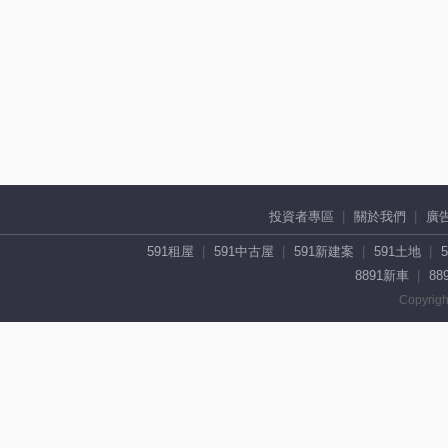
投資者專區
關於我們
廣
591租屋
591中古屋
591新建案
591土地
8891新車
88
Copyrigh