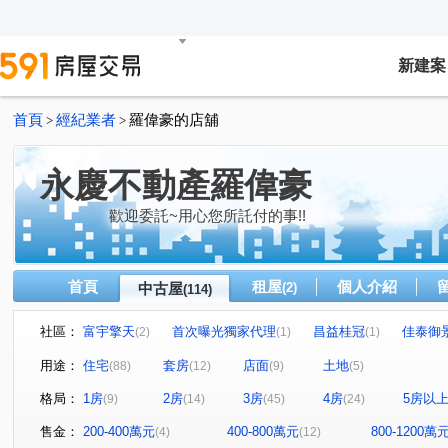
新建案
首頁
經紀業者
羅偉豪的店舖
>
>
永慶不動產羅偉豪
歡迎委託~用心您所託付的事!!
首頁
租屋
個人介紹
中古屋
(2)
(114)
社區：
富宇擎天
首次曝光獨家代理
昌益桂冠
佳泰御
(2)
(1)
(1)
謙若山
璞舍
首次曝光
優仕貴閣
家華國
(1)
(1)
(1)
(1)
用途：
住宅
套房
店面
土地
(88)
(12)
(9)
(5)
中華大學城哈佛區耶魯區伊莉諾區奧斯汀區
富源錦雅苑
(1)
(1)
格局：
1房
2房
3房
4房
5房以
(9)
(14)
(45)
(24)
世紀鑫城鑫城區
屋主用不到了價格好談
新竹山莊
(1)
(1)
(1)
豐邑大有可為
花園富貴大廈
帝國新象住宅大樓
(1)
(1)
(1)
售金：
200-400萬元
400-800萬元
800-1200萬
(4)
(12)