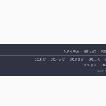
投資者專區
關於我們
廣
591租屋
591中古屋
591新建案
591土地
8891新車
88
Copyrigh