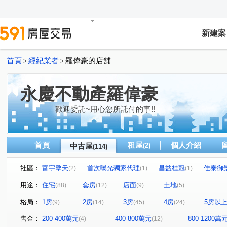
新建案
首頁
經紀業者
羅偉豪的店舖
>
>
永慶不動產羅偉豪
歡迎委託~用心您所託付的事!!
首頁
租屋
個人介紹
中古屋
(2)
(114)
社區：
富宇擎天
首次曝光獨家代理
昌益桂冠
佳泰御
(2)
(1)
(1)
謙若山
璞舍
首次曝光
優仕貴閣
家華國
(1)
(1)
(1)
(1)
用途：
住宅
套房
店面
土地
(88)
(12)
(9)
(5)
中華大學城哈佛區耶魯區伊莉諾區奧斯汀區
(1)
富源錦雅苑
(1)
格局：
1房
2房
3房
4房
5房以
(9)
(14)
(45)
(24)
世紀鑫城鑫城區
屋主用不到了價格好談
新竹山莊
(1)
(1)
(1)
豐邑大有可為
花園富貴大廈
帝國新象住宅大樓
(1)
(1)
(1)
售金：
200-400萬元
400-800萬元
800-1200萬
(4)
(12)