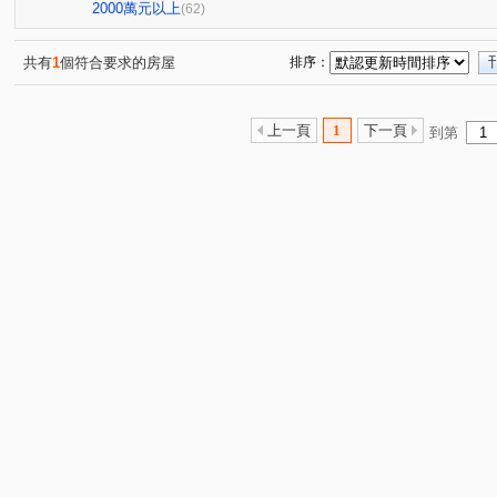
春福江山
首次曝光成家首選
觀璞
首次曝光獨
(1)
(1)
(1)
2000萬元以上
(62)
富宇雲悅
富宇權峰
草湖山莊
大和富居
(1)
(1)
(1)
(1)
長春天廈
獨家代理稀有物件
昌禾世界島
承家2
(1)
(1)
(1)
共有
1
個符合要求的房屋
排序：
首次曝光成家首選
十里靜安
煙波主人
環宇市
(1)
(2)
(1)
(
宏道新竹帝寶9區1號(華廈區)
方城市
昌益大砌
(1)
(1)
(3)
上一頁
1
下一頁
到第
獨家代理稀有物件
首次曝光獨家代理
春福馥園
(1)
(1)
(1)
首次曝光獨家代理
元邦大國
梅竹山莊
金山會
(2)
(1)
(1)
中華敦煌
昌禾世界首席
華清社區
首次曝光獨
(1)
(1)
(1)
弘峻理享城
天下至寶大廈
春福大地二期大樓區
(1)
(1)
(1)
櫻花興大之櫻
新豐一號
三民華廈二期
山湖戀
(1)
(1)
(1)
(
清大四季
椰城大樓
文星大樓
民族星鑽
U
(1)
(1)
(1)
(1)
愛凡斯
大學至善
探索21
宸譽好薪晴3格楹
(2)
(1)
(1)
(1)
環北印象
遠雄新未來
協勝ohiyo-花漾城
首次
(1)
(1)
(1)
一品博觀
國泰禾
創世紀
豐穗安邑
活力館
(1)
(2)
(1)
(1)
獨家代理首次曝光
原風景
城市光譜
迎曦世界
(1)
(1)
(1)
新竹之昇
富源牡丹凰居凰居區
辰鴻大悅3
希爾
(1)
(1)
(1)
群新風度
介壽一路
五族三街
竹光路
埔
(1)
(3)
(1)
(1)
南門崁下
光復路一段
安康街
光華二街
(1)
(3)
(1)
(4)
金農路
崁頂寮段
福德街
金城三路
東山
(1)
(1)
(1)
(1)