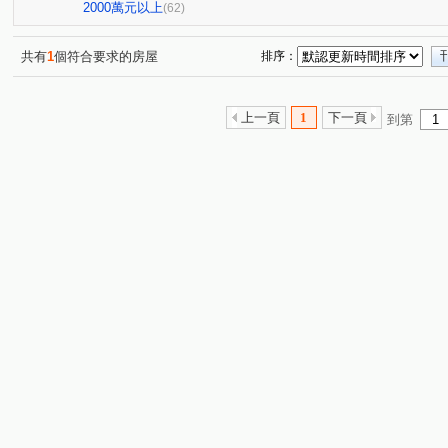
春福江山
首次曝光成家首選
觀璞
首次曝光獨
(1)
(1)
(1)
2000萬元以上
(62)
富宇雲悅
富宇權峰
草湖山莊
大和富居
(1)
(1)
(1)
(1)
長春天廈
獨家代理稀有物件
(1)
昌禾世界島
承家2
(1)
(1)
共有
1
個符合要求的房屋
排序：
首次曝光成家首選
十里靜安
煙波主人
環宇市
(1)
(2)
(1)
(
宏道新竹帝寶9區1號(華廈區)
方城市
昌益大砌
(1)
(1)
(3)
上一頁
1
下一頁
到第
獨家代理稀有物件
首次曝光獨家代理
春福馥園
(1)
(1)
(1)
首次曝光獨家代理
元邦大國
梅竹山莊
金山會
(2)
(1)
(1)
中華敦煌
昌禾世界首席
華清社區
首次曝光獨
(1)
(1)
(1)
弘峻理享城
天下至寶大廈
春福大地二期大樓區
(1)
(1)
(1)
櫻花興大之櫻
新豐一號
三民華廈二期
山湖戀
(1)
(1)
(1)
(
清大四季
椰城大樓
文星大樓
民族星鑽
U
(1)
(1)
(1)
(1)
愛凡斯
大學至善
探索21
宸譽好薪晴3格楹
(2)
(1)
(1)
(1)
環北印象
遠雄新未來
協勝ohiyo-花漾城
首次
(1)
(1)
(1)
一品博觀
國泰禾
創世紀
豐穗安邑
活力館
(1)
(2)
(1)
(1)
獨家代理首次曝光
原風景
城市光譜
迎曦世界
(1)
(1)
(1)
新竹之昇
富源牡丹凰居凰居區
辰鴻大悅3
希爾
(1)
(1)
(1)
群新風度
獨家代理成家首選
介壽一路
五族三
(1)
(1)
(3)
埔頂一路
慈祥路
南門崁下
光復路一段
(2)
(2)
(1)
(3)
自強六街
至善街
金農路
崁頂寮段
福德
(1)
(1)
(1)
(1)