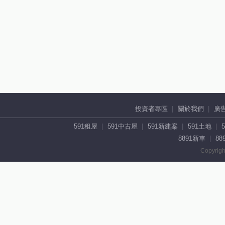
投資者專區
關於我們
廣
591租屋
591中古屋
591新建案
591土地
8891新車
88
Copyrigh