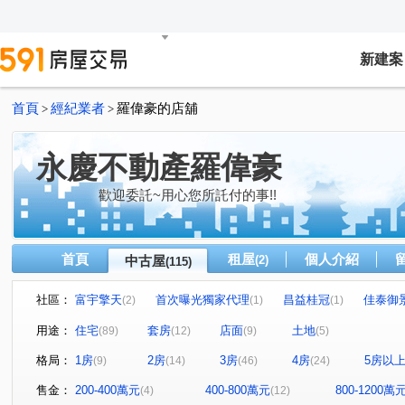
新建案
首頁
經紀業者
羅偉豪的店舖
>
>
永慶不動產羅偉豪
歡迎委託~用心您所託付的事!!
首頁
租屋
個人介紹
中古屋
(2)
(115)
社區：
富宇擎天
首次曝光獨家代理
昌益桂冠
佳泰御
(2)
(1)
(1)
謙若山
璞舍
首次曝光
優仕貴閣
家華國
(1)
(1)
(1)
(1)
用途：
住宅
套房
店面
土地
(89)
(12)
(9)
(5)
中華大學城哈佛區耶魯區伊莉諾區奧斯汀區
富源錦雅苑
(1)
(1)
格局：
1房
2房
3房
4房
5房以
(9)
(14)
(46)
(24)
世紀鑫城鑫城區
屋主用不到了價格好談
新竹山莊
(1)
(1)
(1)
豐邑大有可為
花園富貴大廈
帝國新象住宅大樓
(1)
(1)
(1)
售金：
200-400萬元
400-800萬元
800-1200萬
(4)
(12)