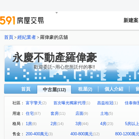
新建案
首頁
經紀業者
羅偉豪的店舖
>
>
永慶不動產羅偉豪
歡迎委託~用心您所託付的事!!
首頁
租屋
個人介紹
中古屋
(2)
(112)
社區：
富宇擎天
首次曝光獨家代理
昌益桂冠
佳泰御
(2)
(1)
(1)
謙若山
璞舍
首次曝光
優仕貴閣
家華國
(1)
(1)
(1)
(1)
用途：
住宅
套房
店面
土地
(87)
(11)
(9)
(5)
中華大學城哈佛區耶魯區伊莉諾區奧斯汀區
富源錦雅苑
(1)
(1)
格局：
1房
2房
3房
4房
5房以
(8)
(14)
(44)
(23)
世紀鑫城鑫城區
屋主用不到了價格好談
新竹山莊
(1)
(1)
(1)
豐邑大有可為
群新風度
獨家代理土地44.9坪
(1)
(1)
(1)
售金：
200-400萬元
400-800萬元
800-1200萬
(3)
(12)