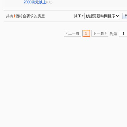
帝國新象住宅大樓
春福春樹
春福江山
首次曝
(1)
(1)
(1)
2000萬元以上
(60)
首次曝光獨家代理
有謙家園
富宇雲悅
富宇權
(2)
(1)
(1)
大和富居
正群麗園
長春天廈
獨家代理稀有物
(1)
(1)
(1)
共有
1
個符合要求的房屋
排序：
承家2
首次曝光成家首選
十里靜安
煙波主人
(1)
(1)
(2)
(1
竹慶同理
宏道新竹帝寶9區1號(華廈區)
首次曝光獨
(1)
(1)
上一頁
1
下一頁
到第
竹科主人一期
獨家代理稀有物件
首次曝光獨家代理
(
(1)
(1)
坤山凱旋廣場
首次曝光獨家代理
元邦大國
梅
(1)
(2)
(1)
金山一邸
中華敦煌
昌禾世界首席
華清社區
(1)
(1)
(1)
(1)
弘峻理享城
天下至寶大廈
春福大地二期大樓區
(1)
(1)
(1)
櫻花興大之櫻
新豐一號
三民華廈二期
山湖戀
(1)
(1)
(1)
(
清大四季
椰城大樓
文星大樓
民族星鑽
U
(1)
(1)
(1)
(1)
愛凡斯
大學至善
探索21
宸譽好薪晴3格楹
(2)
(1)
(1)
(1)
環北印象
遠雄新未來
協勝ohiyo-花漾城
首次
(1)
(1)
(1)
一品博觀
國泰禾
創世紀
豐穗安邑
活力館
(1)
(2)
(1)
(1)
獨家代理首次曝光
原風景
城市光譜
迎曦世界
(1)
(1)
(1)
新竹之昇
介壽一路
五族三街
竹光路
埔
(1)
(3)
(1)
(1)
南門崁下
光復路一段
安康街
光華二街
(1)
(3)
(1)
(4)
金農路
崁頂寮段
福德街
金城三路
東山
(1)
(1)
(1)
(1)
尚濱路
勝利一路
建仁街
西大路
自由路
(1)
(1)
(1)
(1)
(