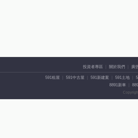
投資者專區
關於我們
廣
591租屋
591中古屋
591新建案
591土地
8891新車
88
Copyrigh