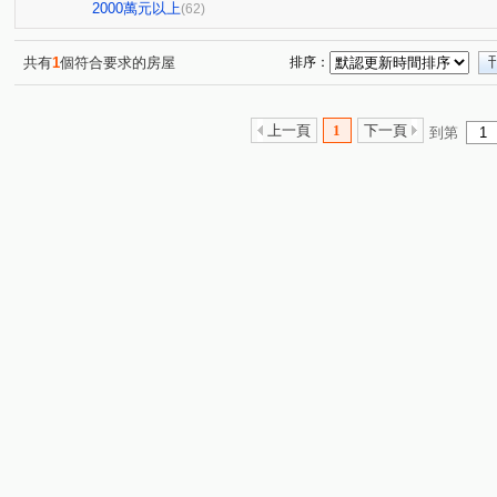
帝國新象住宅大樓
春福春樹
春福江山
首次曝
(1)
(1)
(1)
2000萬元以上
(62)
首次曝光獨家代理
有謙家園
富宇雲悅
富宇權
(2)
(1)
(1)
大和富居
正群麗園
長春天廈
獨家代理稀有物
(1)
(1)
(1)
共有
1
個符合要求的房屋
排序：
承家2
首次曝光成家首選
十里靜安
煙波主人
(1)
(1)
(2)
(1
竹慶同理
宏道新竹帝寶9區1號(華廈區)
首次曝光獨
(1)
(1)
上一頁
1
下一頁
到第
竹科主人一期
獨家代理稀有物件
首次曝光獨家代理
(1)
(1)
(
坤山凱旋廣場
首次曝光獨家代理
元邦大國
梅
(1)
(2)
(1)
金山一邸
中華敦煌
昌禾世界首席
華清社區
(1)
(1)
(1)
(1)
弘峻理享城
天下至寶大廈
春福大地二期大樓區
(1)
(1)
(1)
櫻花興大之櫻
新豐一號
三民華廈二期
山湖戀
(1)
(1)
(1)
(
清大四季
椰城大樓
文星大樓
民族星鑽
U
(1)
(1)
(1)
(1)
愛凡斯
大學至善
探索21
宸譽好薪晴3格楹
(2)
(1)
(1)
(1)
環北印象
遠雄新未來
協勝ohiyo-花漾城
首次
(1)
(1)
(1)
一品博觀
國泰禾
創世紀
豐穗安邑
活力館
(1)
(2)
(1)
(1)
獨家代理首次曝光
原風景
城市光譜
迎曦世界
(1)
(1)
(1)
新竹之昇
富源牡丹凰居凰居區
辰鴻大悅3
希爾
(1)
(1)
(1)
介壽一路
五族三街
竹光路
埔頂一路
慈
(3)
(1)
(1)
(2)
光復路一段
安康街
光華二街
自強六街
(3)
(1)
(4)
(1)
崁頂寮段
福德街
金城三路
東山街
竹安
(1)
(1)
(1)
(1)