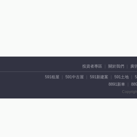
投資者專區
關於我們
廣
591租屋
591中古屋
591新建案
591土地
8891新車
88
Copyrigh