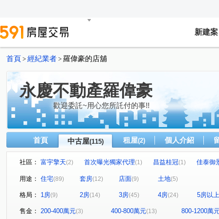
新建案
首頁
經紀業者
羅偉豪的店舖
>
>
永慶不動產羅偉豪
歡迎委託~用心您所託付的事!!
首頁
租屋
個人介紹
中古屋
(2)
(115)
社區：
富宇擎天
首次曝光獨家代理
昌益桂冠
佳泰御
(2)
(1)
(1)
謙若山
璞舍
(1)
首次曝光
優仕貴閣
家華國
(1)
(1)
(1)
用途：
住宅
套房
店面
土地
(89)
(12)
(9)
(5)
中華大學城哈佛區耶魯區伊莉諾區奧斯汀區
富源錦雅苑
(1)
(1)
格局：
1房
2房
3房
4房
5房以
(9)
(14)
(45)
(24)
世紀鑫城鑫城區
屋主用不到了價格好談
新竹山莊
(1)
(1)
(1)
豐邑大有可為
群新風度
獨家代理土地44.9坪
(1)
(1)
(1)
售金：
200-400萬元
400-800萬元
800-1200萬
(3)
(13)