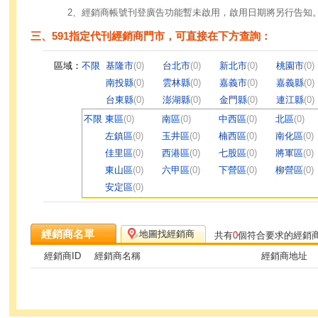
2、經銷商帳號刊登廣告功能暫未啟用，啟用日期將另行告知
三、591指定代刊經銷商門市，可直接在下方查詢：
區域：
不限
基隆市
(0)
台北市
(0)
新北市
(0)
桃園市
(0)
南投縣
(0)
雲林縣
(0)
嘉義市
(0)
嘉義縣
(0)
台東縣
(0)
澎湖縣
(0)
金門縣
(0)
連江縣
(0)
不限
東區
(0)
南區
(0)
中西區
(0)
北區
(0)
左鎮區
(0)
玉井區
(0)
楠西區
(0)
南化區
(0)
佳里區
(0)
西港區
(0)
七股區
(0)
將軍區
(0)
東山區
(0)
六甲區
(0)
下營區
(0)
柳營區
(0)
安定區
(0)
經銷商名單
地圖找經銷商
共有
0
個符合要求的經銷
經銷商ID
經銷商名稱
經銷商地址