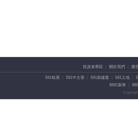
投資者專區
關於我們
廣
591租屋
591中古屋
591新建案
591土地
8891新車
88
Copyrigh