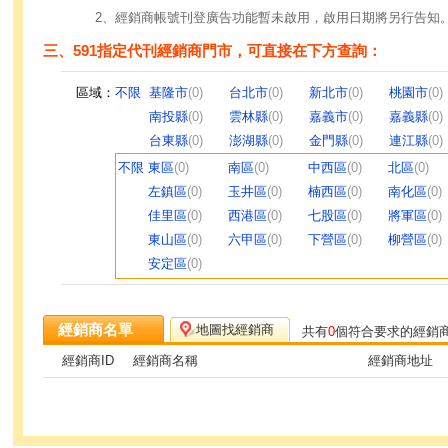
2、經銷商帳號刊登廣告功能暫未啟用，啟用日期將另行告知
三、591指定代刊經銷商門市，可直接在下方查詢：
區域：
不限
基隆市
(0)
台北市
(0)
新北市
(0)
桃園市
(0)
南投縣
(0)
雲林縣
(0)
嘉義市
(0)
嘉義縣
(0)
台東縣
(0)
澎湖縣
(0)
金門縣
(0)
連江縣
(0)
不限
東區
(0)
南區
(0)
中西區
(0)
北區
(0)
左鎮區
(0)
玉井區
(0)
楠西區
(0)
南化區
(0)
佳里區
(0)
西港區
(0)
七股區
(0)
將軍區
(0)
東山區
(0)
六甲區
(0)
下營區
(0)
柳營區
(0)
安定區
(0)
經銷商名單
地圖找經銷商
共有
0
個符合要求的經銷
經銷商ID
經銷商名稱
經銷商地址