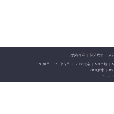
投資者專區
關於我們
廣
591租屋
591中古屋
591新建案
591土地
8891新車
88
Copyrigh