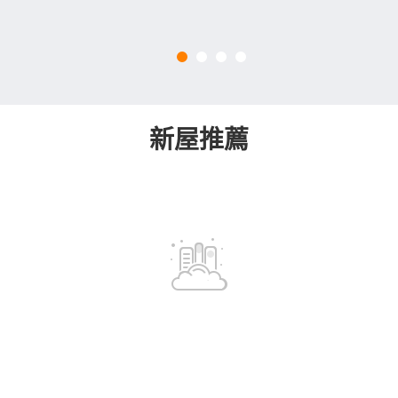
新屋推薦
電話
209通電話
105~130
季莊園
松江．桓榀
萬/坪
[文山區]
[中山區]
建國小、實踐國中明星學區
距松山新店線松江南京站213公