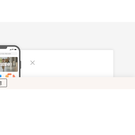
176
個建案可供查看，每天上新
意
時間上架最新、最熱建案廣告
超過10張圖片可看
態信息，確保資訊速度及新鮮度
比工具，清楚掌握附近房價高低