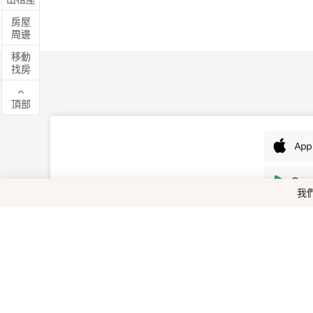
房屋
周邊
移動
找房
頂部
我