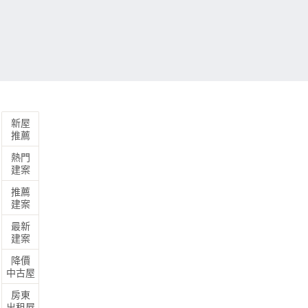
新屋
推薦
熱門
建案
推薦
建案
最新
95通電話
383通
建案
降價
3500
富域
元利四
萬/套起
[北投區]
中古屋
距淡水信義線北投站370公尺
近永
房東
出租屋