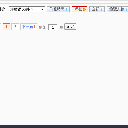
仁和路
永華路二段
永續三街
(1)
(1)
(1)
海安路三段
林森路三段
大武街
(1)
(1)
(1)
刊登時間
坪數
金額
瀏覽人數
排序：
育平路
州安一街
樂活一街
(1)
(1)
(1)
(1)
1
2
下一頁
到第
頁