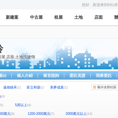
您好，歡迎來到591
新建案
中古屋
租屋
土地
店面
玲
房屋.店面,土地找婕翎
屋
個人介紹
留言諮詢
委託見證
我要委託
(0)
遠雄綠禾
富立和築
美夢成真
顯示全部社區
(1)
(1)
(1)
博悦
艾美8
成大新特區B
(1)
(1)
(1)
地
(4)
百慶 成大-林森
長榮新城
佳鋐郡
(1)
(1)
(1)
5房以上
(5)
(4)
川
富農街一段
水交社路
安中路四段
(1)
(2)
(1)
(1)
樹路
崇賢三路
新吉
建平十二街
(1)
(1)
(1)
(2)
1200萬元
1200-2000萬元
2000萬元以上
(8)
(7)
(14)