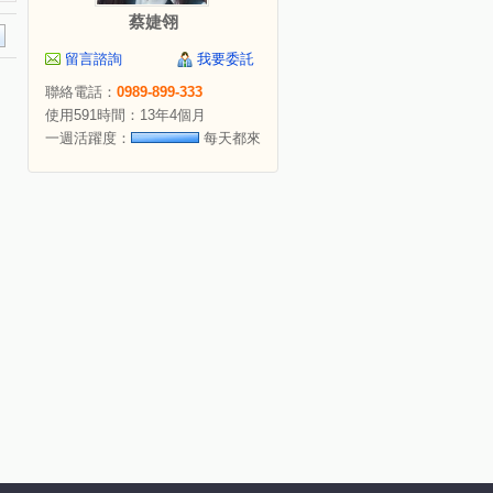
蔡婕翎
留言諮詢
我要委託
聯絡電話：
0989-899-333
使用591時間：13年4個月
一週活躍度：
每天都來