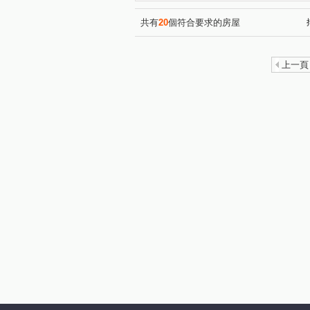
文成一路
府前路一段
(1)
(1)
富農街二段
東橋五路
(1)
(1)
共有
20
個符合要求的房屋
長榮路五段
中華北路一段
(1)
上一頁