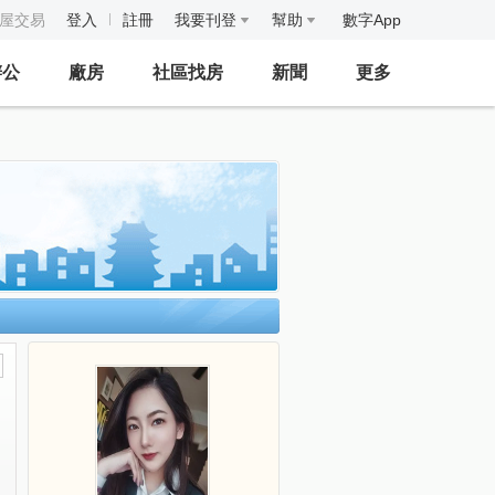
房屋交易
登入
註冊
我要刊登
幫助
數字App
辦公
廠房
社區找房
新聞
更多