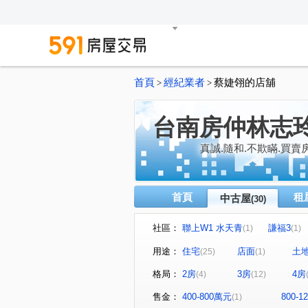
首頁
經紀業者
蔡婕翎的店舖
>
>
台南房仲林志
真誠.隨和.不欺瞞.買賣
首頁
租
中古屋
(30)
社區：
聯上W1 水天青
謙福3
(1)
(1)
遠雄北府苑
愛上日東昇
(1)
(1)
用途：
住宅
店面
土
(25)
(1)
綠海都心
國泰文林硯
(1)
(1)
格局：
2房
3房
4房
(4)
(12)
地中海
卓悅6
水舞
(1)
(1)
永華一街
永安路
喜
(1)
(1)
售金：
400-800萬元
800-
(1)