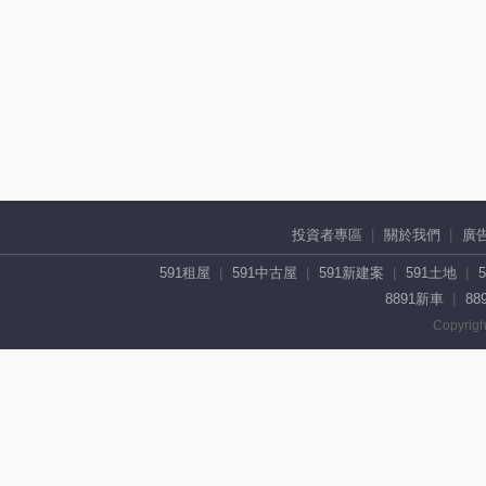
投資者專區
關於我們
廣
591租屋
591中古屋
591新建案
591土地
8891新車
88
Copyrigh