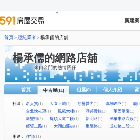
新建案
首頁
經紀業者
楊承儒的店舖
>
>
楊承儒的網路店舖
來自金門的熱情囝仔
首頁
租屋
個人介紹
留
中古屋
(0)
(11)
社區：
名人賞
大直上城
翔譽愛力
遠雄峰邑
瓏
(1)
(1)
(1)
(1)
台北悅桂冠
風範大樓
湖邦貴族
華固華園
(1)
(1)
(1)
(1)
新豐街
堤頂大道二段
新明路
民權東路六段
(2)
(1)
(1)
(1)
經貿二路
大湖山莊街
重陽路
成功路二段
(1)
(1)
(1)
(1)
用途：
住宅
(11)