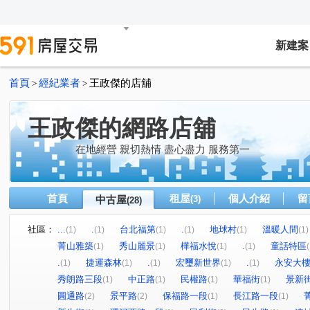
新建案
首頁
經紀業者
王政傑的店舖
>
>
王政傑的網路店舖
在地經營 親切熱情 盡心盡力 服務第一
首頁
租屋
個人介紹
留
中古屋
(3)
(28)
社區：
...
.
台北福第
.
地球村
溫暖人間
(1)
(1)
(1)
(1)
(1)
(1)
菁山雅築
秀山麗景
樺福水悅
.
童話特區
(1)
(1)
(1)
(1)
(
.
捷運森林
.
宏璽新世界
.
永安大
(1)
(1)
(1)
(1)
(1)
秀朗路三段
中正路
民權路
華福街
景新
(1)
(1)
(1)
(1)
圓通路
景平路
保福路一段
長江路一段
(2)
(2)
(1)
(1)