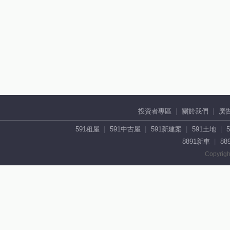
投資者專區
關於我們
廣
591租屋
591中古屋
591新建案
591土地
8891新車
88
Copyrigh