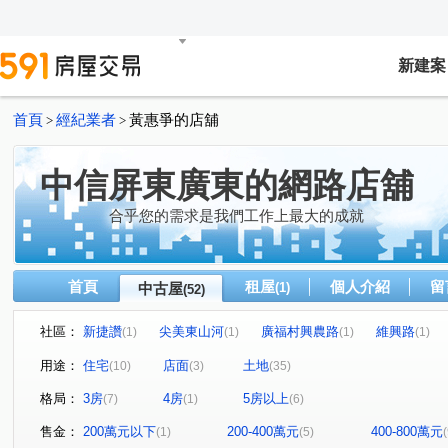
新建案
首頁
經紀業者
黃惠爭的店舖
>
>
中信屏東廣東的網路店舖
合乎您的需求是我們工作上最大的成就
首頁
租屋
個人介紹
留
中古屋
(1)
(52)
社區：
新捷讚
尖美東山河
廣福村興農路
維興路
(1)
(1)
(1)
(1)
磚寮
香潭路
忠英路
龍潭段
和生路二段
(1)
(1)
(1)
(1)
(
用途：
住宅
店面
土地
(10)
(3)
(35)
公治街
昆明街
坪頂路
萬興路
大和路
(1)
(1)
(1)
(1)
(1)
格局：
3房
4房
5房以上
(7)
(1)
(6)
新和巷
三和路
西環路
中山路
學仁街
(1)
(1)
(1)
(1)
(1)
建國路
林森路東四段
環山路
吉和段
(1)
(1)
(1)
(1)
售金：
200萬元以下
200-400萬元
400-800萬元
(1)
(5)
(