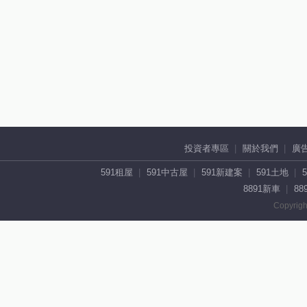
投資者專區
關於我們
廣
591租屋
591中古屋
591新建案
591土地
8891新車
88
Copyrigh