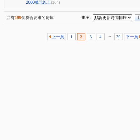
亞昕喜徠登
昇捷高第
合雄天好韻
禾林Rich On
(3)
(1)
(2)
2000萬元以上
(104)
青朗
桃大詠
首富
宜雄湛
天曜
青
(2)
(7)
(7)
(2)
(2)
國峰苑
明德路明駝一村7號
禾林Rich one 2.0
(4)
(1)
(3)
共有
199
個符合要求的房屋
排序：
偉築新豐洲
青之上河
MY CASA
國際ONE
(3)
(11)
(2)
(1)
一品院
青墨集
立冠敦皇10(大樓區)
站前A+
(2)
(4)
(2)
(1)
...
上一頁
1
2
3
4
20
下一頁
鴻築吾江
美的世界
昇捷雲濤
新森活
威
(7)
(1)
(5)
(1)
昭揚大耀
新潤國品苑
臻品
花田囍市
桃
(1)
(1)
(2)
(3)
海華國際星鑽
國庭苑
新潤明日朗朗
鼎藏大硯
(3)
(1)
(2)
中悦栢軒
高鐵站前路462號
新潤明日禾禾
尊
(4)
(1)
(1)
威均帝璽
欣懋極綻
謙成富玉
鉅陞日和花園
(1)
(1)
(2)
(2)
國家苑
皇家宮庭
豐田大郡
宏普光年世界館
(1)
(1)
(1)
(1)
國都苑
豐悦
智富城
遠雄龍岡
合遠大學
(1)
(1)
(1)
(1)
璞園畾畾青
和耀恆美
高鐵站前路390號
楊梅
(1)
(1)
(1)
榮安一街
興德路
富平街
興仁路二段
民
(1)
(1)
(1)
(2)
高鐵南路二段
領航北路二段
成章三街
銘傳街
(5)
(8)
(1)
(
青埔二街
春德路
領航北路一段
青峰路二段
(8)
(5)
(1)
(5)
青溪路一段
三光路
廣泰路
永福路
華勛
(2)
(3)
(2)
(1)
領航南路四段
高城八街
科五街
建國路
(1)
(1)
(1)
(1)
經國路
永順街
青商路
中豐路南勢一段
(1)
(2)
(19)
(2)