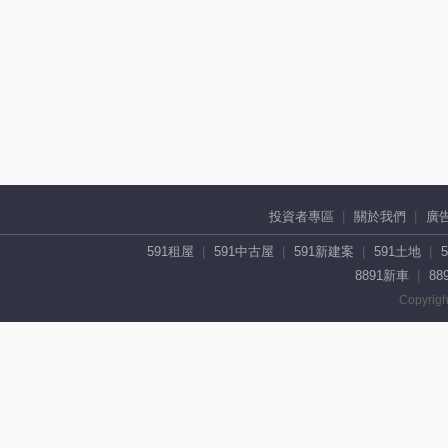
投資者專區
關於我們
廣
591租屋
591中古屋
591新建案
591土地
8891新車
88
Copyrigh