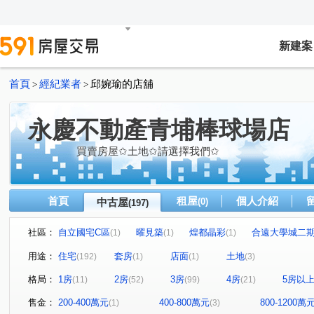
新建案
首頁
經紀業者
邱婉瑜的店舖
>
>
永慶不動產青埔棒球場店
買賣房屋✩土地✩請選擇我們✩
首頁
租屋
個人介紹
中古屋
(0)
(197)
社區：
自立國宅C區
曜見築
煌都晶彩
合遠大學城二
(1)
(1)
(1)
麒寶國際會館
冠德青璞匯
華固天圓
博市國宅
(2)
(2)
(2)
(
用途：
住宅
套房
店面
土地
(192)
(1)
(1)
(3)
閣美學
新潤 A18
竹風青庭
宜誠日日和
(5)
(5)
(1)
(2)
格局：
1房
2房
3房
4房
5房以
(11)
(52)
(99)
(21)
櫻花緻
法國賞
宜雄國瑭
“無”
連都大地三
(2)
(3)
(4)
(1)
方好
成家大璽
巨星生活家
維多利亞
合
(2)
(1)
(1)
(1)
售金：
200-400萬元
400-800萬元
800-1200萬
(1)
(3)