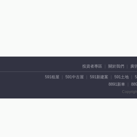
投資者專區
關於我們
廣
591租屋
591中古屋
591新建案
591土地
8891新車
88
Copyrigh