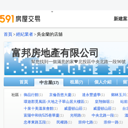
新建案
首頁
經紀業者
吳金蘭的店舖
>
>
富邦房地產有限公司
幫您找到一個滿意的家💖北投區中央北路一段96號
首頁
租屋
個人介紹
留
中古屋
(7)
(17)
社區：
御品行館
京倫吾悠大廈
達永豐盛學
鄉林玉川
(1)
(1)
(1)
(
環遊郡覓風區-大地之子翠山居大樓區
皇翔御琚
站前
(1)
(1)
十泉十美溫泉會館
威靈頓山莊
威靈頓山莊
台
(1)
(1)
(1)
富陽中和街525巷華廈
光明路
中央北路一段
(1)
(3)
(1)
忠孝東路五段
民權路
崇仰七路
崇仰一路
(1)
(1)
(1)
(1)