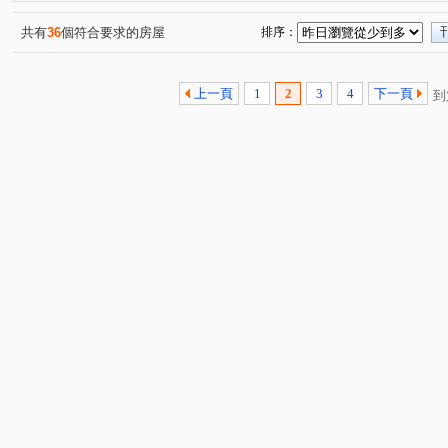
文心南五路一段
公益路
三民西路
大忠南街
(1)
(1)
(1)
(5)
大墩二街
河南路四段
福科路
東成街
西
(1)
(1)
(1)
(1)
共有
36
個符合要求的房屋
排序：
文心南路
朝馬路
軍福七路
精誠路
大聖
(1)
(1)
(1)
(1)
台灣大道四段
至善路
新平路二段
五權西路二
(1)
(1)
(1)
上一頁
1
2
3
4
下一頁
到
福星北路
弘孝路
(1)
(1)