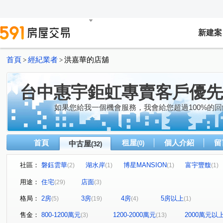
新建案
首頁
經紀業者
洪嘉華的店舖
>
>
台中惠宇鉅虹專賣客戶優先
如果您給我一個機會服務，我會給您超過100%的回
首頁
租屋
個人介紹
留
中古屋
(0)
(32)
社區：
磐鈺雲華
湖水岸
博星MANSION
富宇豐馥
(2)
(1)
(1)
(1)
勝美術二期雲門登峰
三采陽光麗景
荷風麗品
(3)
(2)
(1)
用途：
住宅
店面
(29)
(3)
楓格花園翡翠座
惠宇觀市政
勝美術一期
鄉林
(1)
(1)
(2)
格局：
2房
3房
4房
5房以上
(5)
(19)
(4)
(1)
惠宇宇山鄰
惠宇晶華
元城上萃
太子劍橋
(1)
(1)
(1)
(1)
豐邑椰城
喬立圓容
達麗 J12
惠宇人本新觀
(1)
(3)
(1)
(1)
售金：
800-1200萬元
1200-2000萬元
2000萬元以
(3)
(13)