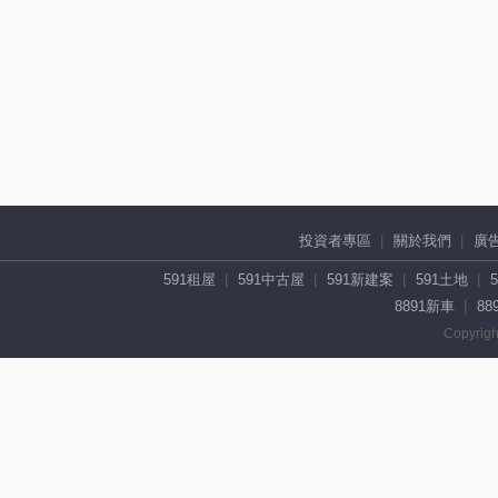
投資者專區
關於我們
廣
591租屋
591中古屋
591新建案
591土地
8891新車
88
Copyrigh