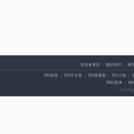
投資者專區
關於我們
廣
591租屋
591中古屋
591新建案
591土地
8891新車
88
Copyrigh