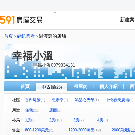
新建案
首頁
經紀業者
温漢選的店舖
>
>
幸福小溫
幸福小溫0979334131
首頁
租屋
個人介紹
留
中古屋
(2)
(23)
社區：
香榭堤景
忠泰幸
鴻築心天母
中悅春天廣場
(1)
(1)
(1)
(1)
君邑富疆
美力城邦新美館
璟都米蘭
百川水硯
(1)
(1)
(1)
(
用途：
住宅
店面
(22)
(1)
雙璽
益展城心
川弘INSIGHT
嘉璟一品硯
(1)
(1)
(1)
(1)
格局：
1房
2房
3房
4房
(2)
(10)
(7)
(3)
日昇大道
京澄園朗
大和富居
善美館
中
(1)
(1)
(2)
(1)
經國二路
大興路
經國路
有恆路
文中東
(1)
(1)
(1)
(1)
售金：
800-1200萬元
1200-2000萬元
2000萬元以
(2)
(12)