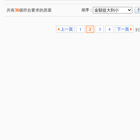
樹仁三街
吉安街
中央街
文中三路
中埔
(1)
(1)
(1)
(3)
興林路
溫州一路
幸福路
寶慶路
中華路
(1)
(1)
(1)
(1)
共有
36
個符合要求的房屋
排序：
中正路
(1)
上一頁
1
2
3
4
下一頁
到