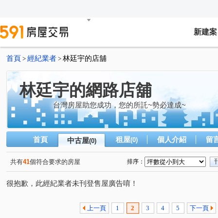
新建案
首頁
經紀業者
林廷宇的店舖
>
>
林廷宇的網路店舖
台灣房屋助您成功，您的所託~勢必達成~
首頁
租屋
個人介紹
留
中古屋
(0)
(0)
共有
41
個符合要求的房屋
排序：
很抱歉，此經紀業者未刊登售屋廣告唷！
上一頁
1
2
3
4
5
下一頁