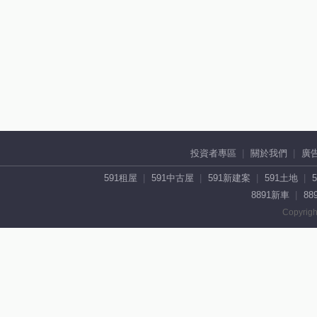
投資者專區
關於我們
廣
591租屋
591中古屋
591新建案
591土地
8891新車
88
Copyrigh