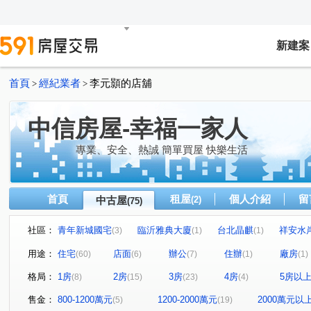
新建案
首頁
經紀業者
李元顥的店舖
>
>
中信房屋-幸福一家人
專業、安全、熱誠 簡單買屋 快樂生活
首頁
租屋
個人介紹
留
中古屋
(2)
(75)
社區：
青年新城國宅
臨沂雅典大廈
台北晶麒
祥安水
(3)
(1)
(1)
群樂大廈
六福西門大樓
福全商業大樓
中正歐
(1)
(1)
(2)
用途：
住宅
店面
辦公
住辦
廠房
(60)
(6)
(7)
(1)
(1)
睿泰美
國光社區
樺福千金
臺北市國興
(1)
(3)
(1)
(1)
格局：
1房
2房
3房
4房
5房以
(8)
(15)
(23)
(4)
青年新城國宅
園上園
楓韻晴川
宏泰新象金座
(1)
(1)
(1)
(
克強大樓
隱苑
新店寶
金鼎大廈
皇翔MR
(1)
(1)
(1)
(1)
售金：
800-1200萬元
1200-2000萬元
2000萬元以
(5)
(19)