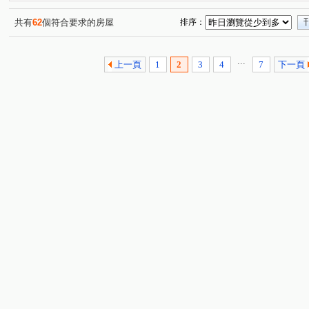
台北爵士
國光社區
華登天美
皇宮大樓
(1)
(1)
(1)
(1)
青年路
景平路
臨沂街
康定路
長順街
(3)
(2)
(1)
(1)
(1)
共有
62
個符合要求的房屋
排序：
水源路
中央三街
寶興街
仁愛路二段
元
(1)
(1)
(2)
(1)
漢口街二段
社中街
吉林路
民權東路二段
(1)
(1)
(5)
(2)
...
上一頁
1
2
3
4
7
下一頁
成功路一段
北新路一段
西園路二段
基隆路二
(1)
(1)
(1)
武昌街二段
汀州路一段
中華路二段
永和路二
(1)
(1)
(5)
德昌街
承德路七段
國興路
辛亥路三段
(1)
(1)
(2)
(1)
杭州南路一段
中興路二段
八德路三段
南京東
(1)
(1)
(1)
中華路二段
成功路四段
寶清街
仁愛路三段
(1)
(1)
(1)
(1)
環河南路二段
泉州街
長泰街
興隆路三段
(1)
(1)
(2)
(1)
三俊街
松江路
農安街
承和街
信義路五
(1)
(1)
(1)
(1)
新生南路三段
高職西街
復興北路
新生北路三
(1)
(1)
(1)
潮州街
羅斯福路四段
羅斯福路一段
(1)
(1)
(1)