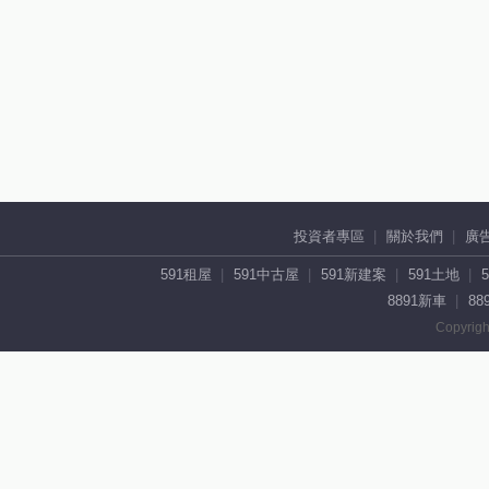
投資者專區
關於我們
廣
591租屋
591中古屋
591新建案
591土地
8891新車
88
Copyrigh