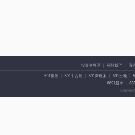
投資者專區
關於我們
廣
591租屋
591中古屋
591新建案
591土地
8891新車
88
Copyrigh