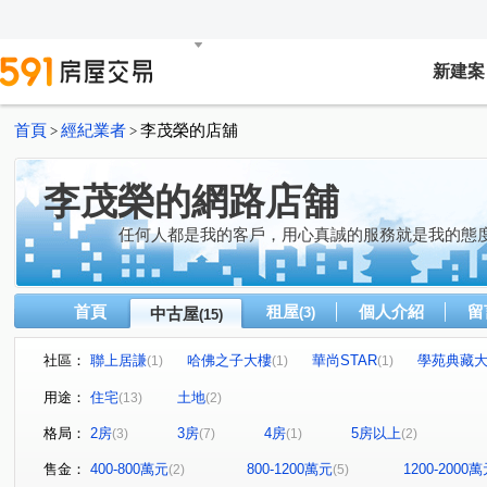
新建案
首頁
經紀業者
李茂榮的店舖
>
>
李茂榮的網路店舖
任何人都是我的客戶，用心真誠的服務就是我的態度
首頁
租屋
個人介紹
留
中古屋
(3)
(15)
社區：
聯上居謙
哈佛之子大樓
華尚STAR
學苑典藏
(1)
(1)
(1)
京城環球企業大樓
大學17二期
民生1號院
興
(1)
(1)
(1)
用途：
住宅
土地
(13)
(2)
皇家旺博市
中東街
南和街
文化路
立忠
(1)
(1)
(1)
(1)
格局：
2房
3房
4房
5房以上
(3)
(7)
(1)
(2)
凱旋四路
苓雅二路
大學十七街
觀音湖段
(2)
(1)
(1)
(1)
博愛一路
昇平街
民生路
(1)
(1)
(1)
售金：
400-800萬元
800-1200萬元
1200-2000
(2)
(5)