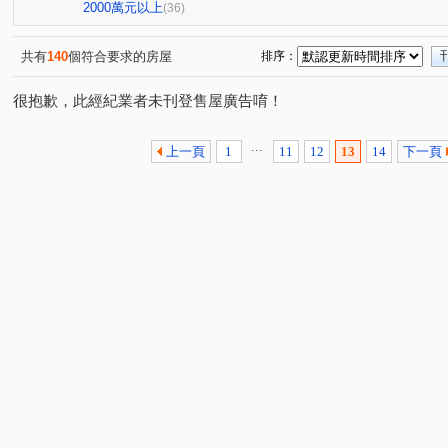
i時尚
沅林．築青
市政香榭
市政101
綠活
(4)
(1)
(2)
(1)
2000萬元以上
(36)
微笑城市
鴻承壹流
台中小鎮新世界
新高鐵
(1)
(1)
(2)
(3)
大毅頌幸福
總太春上
文心1
邑富 筑美
(1)
(1)
(1)
(1)
共有
140
個符合要求的房屋
排序：
謙18
育德路
經貿九路
山西路二段
高鐵
(1)
(26)
(4)
(1)
很抱歉，此經紀業者未刊登售屋廣告唷！
高鐵三路
公園街
仁義街
嶺東路
四維東
(14)
(1)
(1)
(1)
環中東路三段
中正東路
慶光路
向上路六段
(3)
(1)
(2)
(1)
...
長春路
中平路
信平路
洲際路
新榮街
(1)
(5)
(7)
(2)
(1)
上一頁
1
11
12
13
14
下一頁
五福西路
潭富路二段
台灣大道二段
中平路
(1)
(1)
(4)
(2)
青海南街
德芳南路
河南路三段
保成一街
(4)
(1)
(2)
(3)
梅川東路五段
永成北路
站區一路
新平路三段
(1)
(2)
(3)
(
文心路四段
向上路一段
大興街
梅亭街
(1)
(1)
(1)
(1)