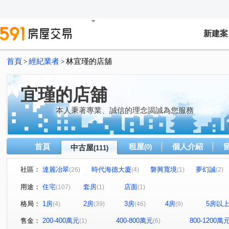
新建案
首頁
經紀業者
林宜瑾的店舖
>
>
宜瑾的店舖
本人秉著專業、誠信的理念謁誠為您服務
首頁
租屋
個人介紹
中古屋
(0)
(111)
社區：
達麗冶翠
時代海德大廈
磐興寬境
夢幻誠
(26)
(4)
(1)
(2)
精銳軟園1號
遠見天下大樓
世紀龍門
甲桂林花
(1)
(1)
(1)
用途：
住宅
套房
店面
(107)
(1)
(1)
和宜上美
合石OURS
旺聖豪景
世界一景四季
(3)
(1)
(2)
格局：
1房
2房
3房
4房
5房以
(4)
(39)
(46)
(9)
寀蘴大境
達麗創世紀
協勝洲際ONE
惠宇國圖
(1)
(7)
(2)
五福興家
順天豐華
國雄無双
邑富 筑美
(1)
(1)
(2)
(2)
售金：
200-400萬元
400-800萬元
800-1200萬
(1)
(6)