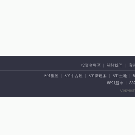
投資者專區
關於我們
廣
591租屋
591中古屋
591新建案
591土地
8891新車
88
Copyrigh