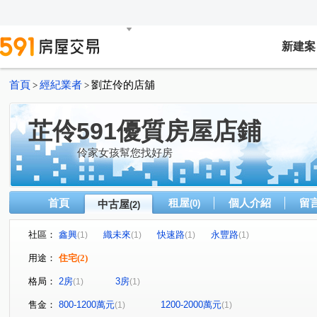
新建案
首頁
經紀業者
劉芷伶的店舖
>
>
芷伶591優質房屋店鋪
伶家女孩幫您找好房
首頁
租屋
個人介紹
留
中古屋
(0)
(2)
社區：
鑫興
織未來
快速路
永豐路
(1)
(1)
(1)
(1)
用途：
住宅
(2)
格局：
2房
3房
(1)
(1)
售金：
800-1200萬元
1200-2000萬元
(1)
(1)