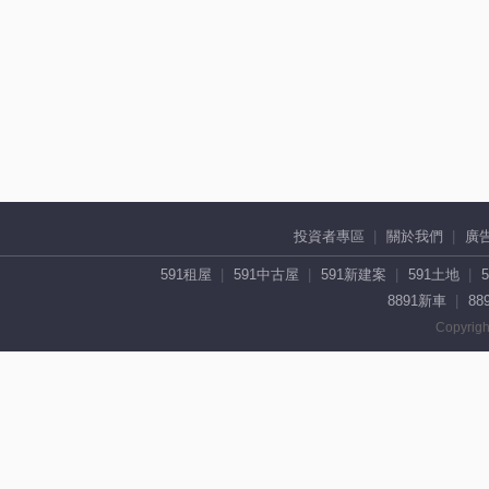
投資者專區
關於我們
廣
591租屋
591中古屋
591新建案
591土地
8891新車
88
Copyrigh