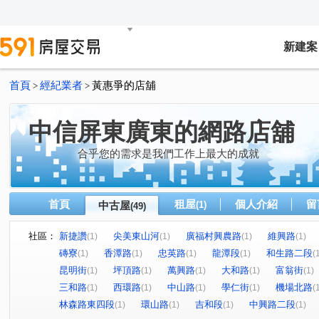
新建案
首頁
經紀業者
黃惠爭的店舖
>
>
中信屏東廣東的網路店舖
合乎您的需求是我們工作上最大的成就
首頁
租屋
個人介紹
留
中古屋
(1)
(49)
社區：
新捷讚
尖美東山河
廣福村興農路
維興路
(1)
(1)
(1)
(1)
磚寮
香潭路
忠英路
龍潭段
和生路二段
(1)
(1)
(1)
(1)
(
昆明街
坪頂路
萬興路
大和路
富翁街
(1)
(1)
(1)
(1)
(1)
三和路
西環路
中山路
學仁街
機場北路
(1)
(1)
(1)
(1)
(
林森路東四段
環山路
吉和段
中興路二段
(1)
(1)
(1)
(1)