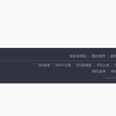
投資者專區
關於我們
廣
591租屋
591中古屋
591新建案
591土地
8891新車
88
Copyrigh