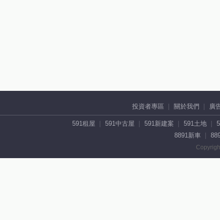
投資者專區
關於我們
廣
591租屋
591中古屋
591新建案
591土地
8891新車
88
Copyrigh