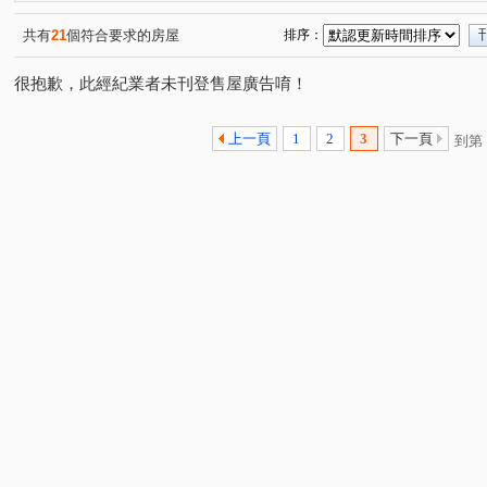
凌雲路一段
長榮路
前港街
(1)
(1)
(1)
共有
21
個符合要求的房屋
排序：
很抱歉，此經紀業者未刊登售屋廣告唷！
上一頁
1
2
3
下一頁
到第