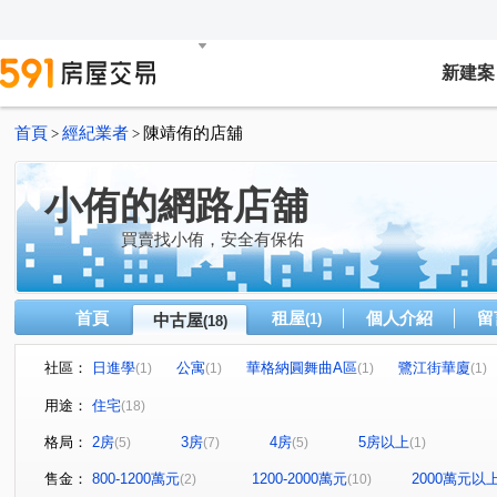
新建案
首頁
經紀業者
陳靖侑的店舖
>
>
小侑的網路店舖
買賣找小侑，安全有保佑
首頁
租屋
個人介紹
留
中古屋
(1)
(18)
社區：
日進學
公寓
華格納圓舞曲A區
鷺江街華廈
(1)
(1)
(1)
(1)
長虹天馥
玫瑰3米6
崇利台北京城
公寓
(1)
(1)
(1)
(1)
用途：
住宅
(18)
長榮路華廈
前港街
永平街
成泰路三段
(1)
(1)
(1)
(1)
格局：
2房
3房
4房
5房以上
(5)
(7)
(5)
(1)
忠孝東路五段
水湳街
鷺江街
新五路三段
(1)
(1)
(1)
(1)
重陽路三段
重安街
仁愛街
民享街
中正
(1)
(1)
(1)
(1)
售金：
800-1200萬元
1200-2000萬元
2000萬元以
(2)
(10)