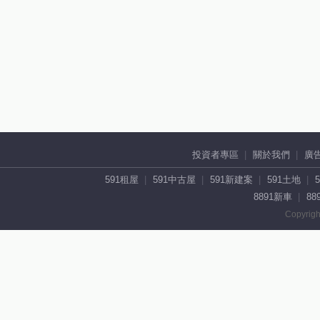
投資者專區
關於我們
廣
591租屋
591中古屋
591新建案
591土地
8891新車
88
Copyrigh