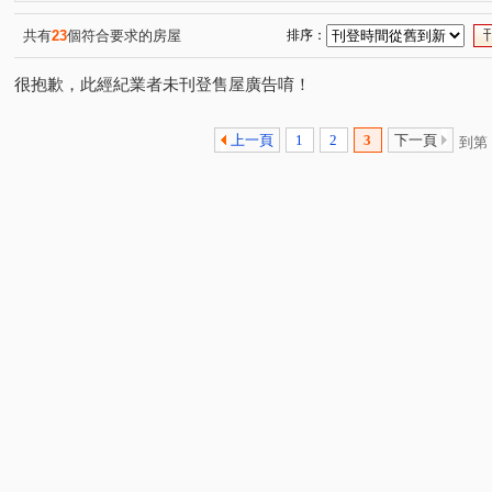
中山北路七段
中山北路二段
金山南路一段
萬
(1)
(1)
(1)
仁愛路二段
忠孝東路四段
民族西路
安和路二
(1)
(1)
(1)
共有
23
個符合要求的房屋
排序：
很抱歉，此經紀業者未刊登售屋廣告唷！
上一頁
1
2
3
下一頁
到第