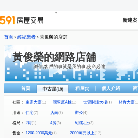
新建案
首頁
經紀業者
黃俊榮的店舖
>
>
黃俊榮的網路店舖
誠信,客戶的事就是我的事,使命必達
首頁
租屋
個人介紹
留
中古屋
(1)
(18)
社區：
東家大廈
環翠庭A棟
世貿財訊大樓
林肯大廈
(1)
(1)
(1)
(1
師大路店面
景園大廈
天母麗莊
敦化南路二段2
(1)
(1)
(1)
用途：
住宅
店面
辦公
(7)
(7)
(4)
金山南路一段
紅樓山莊
首都大廈
名流通商大
(1)
(1)
(1)
格局：
2房
4房
5房以上
(1)
(3)
(3)
雙橡園大廈
世電南京實業廣場
復興南路一段
(1)
(1)
(2)
基隆路二段
敦化南路二段
華陰街
莊敬路
(1)
(2)
(1)
(1)
售金：
1200-2000萬元
2000萬元以上
(1)
(17)