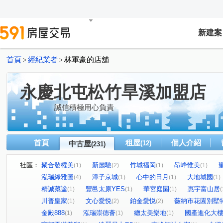
新建案
首頁
經紀業者
林軍豪的店舖
>
>
永慶北屯松竹旱溪加盟店
誠信積極用心負責
首頁
租屋
個人介紹
中古屋
(12)
(231)
社區：
聚合發權美
新麗馳
竹城福岡
昂峰惟美
(1)
(2)
(1)
(1)
泓瑞綠雅圖
潭子京城
心中的日月
大地城國
(4)
(1)
(1)
(1)
精誠藏謐
豐邑太原YES
華宮庭園
惠宇富山居
(1)
(1)
(1)
(
川普皇家
文心愛悦
鉑金愛悦
薇納市花園別墅
(1)
(2)
(2)
金殿888
泓瑞崇德薈
總太美樂地
國產進化大
(1)
(1)
(1)