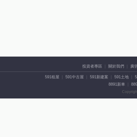
投資者專區
關於我們
廣
591租屋
591中古屋
591新建案
591土地
8891新車
88
Copyrigh