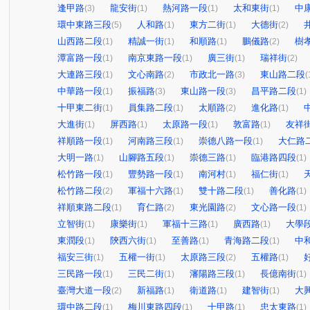
逢甲路
龍安街
熱河路一段
太和東街
中
(3)
(1)
(1)
(1)
環中東路三段
人和路
東方二街
大德街
(5)
(1)
(1)
(2)
山西路二段
精誠一街
和順路
鵬儀路
樹
(1)
(1)
(1)
(2)
潭富路一段
南京東路一段
廣三街
瑞祥街
(1)
(1)
(1)
(2)
大連路三段
文心南路
市政北一路
東山路二段
(1)
(2)
(3)
(
中華路一段
振福路
東山路一段
昌平路二段
(1)
(3)
(3)
(1)
十甲東二街
員集路二段
太順路
進化路
(1)
(1)
(2)
(1)
大進街
屏西路
太原路一段
敦富路
友祥
(1)
(1)
(1)
(1)
祥順路一段
河南路三段
崇德八路一段
大仁路
(1)
(1)
(1)
大明一路
山腳路五段
崇德三路
臨港路四段
(1)
(1)
(1)
(1)
松竹路一段
豐勢路一段
南河村
福仁街
(1)
(1)
(1)
(1)
松竹路二段
軍福十六路
雙十路二段
善化路
(2)
(1)
(1)
(1)
祥順東路二段
育仁路
東光園路
文心路一段
(1)
(2)
(2)
(1)
立智街
康樂街
軍福十三路
廣西路
大學
(1)
(1)
(1)
(1)
東潤段
陝西六街
至善路
青海路二段
中
(1)
(1)
(1)
(1)
福安三街
五權一街
太原路三段
五權路
(1)
(1)
(2)
(1)
三民路一段
三民二街
瀋陽路三段
長億南街
(1)
(1)
(1)
(1)
臺灣大道一段
新福路
衛道路
建智街
大
(2)
(1)
(1)
(1)
環中路二段
梅川東路四段
十甲路
忠太東路
(1)
(1)
(1)
(1)