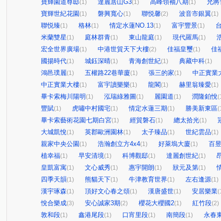
寶輝園道尊邸
達麗居山G3
高峰領袖八期
允將
(1)
(1)
(1)
寶輝世紀花園
磐興寬心
聯悦馨
波音市銀翼
(1)
(1)
(2)
(1)
聯悦臻
格林
情定水蓮NO.13
富宇豐景
(1)
(1)
(1)
(1)
米蘭雙星
庭林群青
東山龍庭
現代羅馬
(1)
(1)
(1)
(1)
宏全世界廣場
中港世貿天下大樓
佳福皇璽
佳
(1)
(2)
(1)
國揚時代
城鈺深晴
青海創世紀
典藏中科
(1)
(1)
(1)
(1)
鴻邑璞麗
五權路22巷華廈
張三的家
中正實業
(1)
(1)
(1)
中正實業大樓
富宇讀樂樂
龍閣
赫里翁臻愛
(1)
(1)
(1)
(1)
畢卡索梅川陽明
泓瑞綠雅圖
麗園道
潤隆鉑悅
(1)
(1)
(1)
(
豐賦
虎嘯中村國宅
情定水蓮三期
勝美新東區
(1)
(1)
(1)
(
畢卡索藝術花園七期白宮
經貿磐石
總太拾光
(1)
(1)
(1)
大城凱悅
英郡歐洲園林
太子臻品
世紀雲品
(1)
(1)
(1)
(1)
親家中央公園
浩瀚創立方4x4
好萊塢大廈
百
(1)
(1)
(1)
植幸福
早安清境
科博觀邸
達麗創世紀
(1)
(1)
(1)
(1)
皇凱富寓
文心威秀
惠宇開朗
狀元及第
(1)
(1)
(1)
(1)
四季天韻
熊貓天下
牛津教育世界
左右逢源
(1)
(1)
(1)
(1)
漢宇琢森
頂好文心春之頌
漢唐盛世
安居樂業
(1)
(1)
(1)
(
悅合樂成
安心誠家3期
櫻花大櫻國2
紅竹段
(3)
(2)
(1)
(2)
敦和段
鑫港尾段
口宵里段
南簡段
永春
(1)
(1)
(1)
(1)