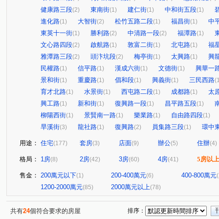
健康路三段
東南街
建仁街
中和街五段
(2)
(1)
(1)
(1)
進化路
大智街
松竹五路二段
福昌街
中
(1)
(2)
(1)
(1)
東英十一街
勝利路
中清路一段
福潭路
(1)
(2)
(2)
(1)
文心路四段
啟航路
敦富二街
北屯路
福
(2)
(1)
(1)
(1)
雅潭路三段
頭汴坑段
梅亭街
太興路
興
(2)
(2)
(1)
(1)
民權路
信平路
漢成六街
文德街
興華一
(1)
(1)
(1)
(1)
景和街
重慶路
倡和段
興義街
三民西路
(1)
(1)
(1)
(1)
(
育才北路
水景街
西屯路二段
成都路
太
(1)
(1)
(1)
(1)
興工路
新和街
復興路一段
昌平路五段
(1)
(1)
(1)
(1)
柳陽西街
景賢南一路
樂業路
自由路四段
(1)
(1)
(1)
(1)
旱溪街
龍社路
復興路
員集路三段
環中
(3)
(1)
(2)
(1)
用途：
住宅
套房
店面
辦公
住辦
(177)
(3)
(9)
(5)
(4)
格局：
1房
2房
3房
4房
5房以
(8)
(42)
(60)
(41)
售金：
200萬元以下
200-400萬元
400-800萬元
(1)
(6)
1200-2000萬元
2000萬元以上
(85)
(78)
共有
24
個符合要求的房屋
排序：