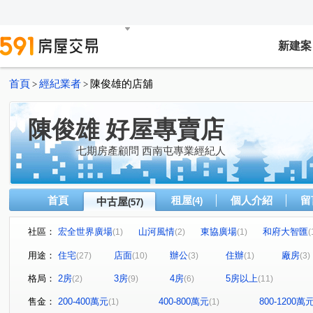
新建案
首頁
經紀業者
陳俊雄的店舖
>
>
陳俊雄 好屋專賣店
七期房產顧問 西南屯專業經紀人
首頁
租屋
個人介紹
留
中古屋
(4)
(57)
社區：
宏全世界廣場
山河風情
東協廣場
和府大智匯
(1)
(2)
(1)
(
漢喻耀中科
鉅虹MIHO
鼎天商務大樓
香榭花
(1)
(1)
(1)
用途：
住宅
店面
辦公
住辦
廠房
(27)
(10)
(3)
(1)
(3)
賴厝街70號
鄉林凱撒
聚合發經典
民生華廈
(1)
(1)
(1)
(1)
格局：
2房
3房
4房
5房以上
(2)
(9)
(6)
(11)
鄉林天韻
市政巴黎
豐原皇邸
銳豐悅觀
(1)
(1)
(1)
(1)
元城文學苑
睿鍇馥築
遠雄一品
富宇世界之匯
(1)
(1)
(1)
(
售金：
200-400萬元
400-800萬元
800-1200萬
(1)
(1)