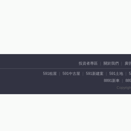
投資者專區
關於我們
廣
591租屋
591中古屋
591新建案
591土地
8891新車
88
Copyrigh