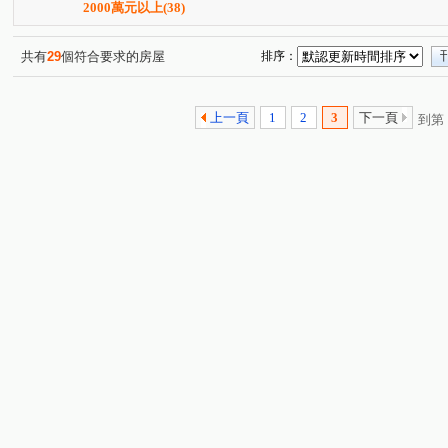
鑫港尾段
富春路
熱河路二段
水廠段
文
(1)
(1)
(2)
(1)
2000萬元以上
(38)
嶺東南路
環中路二段
綠川西街
大智五街
(2)
(1)
(1)
(1)
中正路
五權西路二段
通山路
干城街
北
(1)
(1)
(1)
(1)
共有
29
個符合要求的房屋
排序：
文心路四段
中園街
中山路一段
育才街
(1)
(1)
(1)
(1)
忠明南路
政和路
大業路
海尾路
市政路
(1)
(1)
(2)
(1)
(
上一頁
1
2
3
下一頁
到第
上墩東街
新仁路
中山路二段
黎明路二段
(1)
(1)
(1)
(1)
市政北二路
杏林路
五權西三街
松安街
(2)
(1)
(1)
(1)
新富路
勝利十二街
中央路二段
鎮福段
(1)
(1)
(1)
(1)