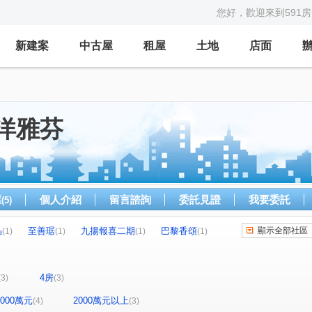
您好，歡迎來到591
新建案
中古屋
租屋
土地
店面
洋雅芬
屋
個人介紹
留言諮詢
委託見證
我要委託
(5)
晶
至善琚
九揚報喜二期
巴黎香頌
顯示全部社區
(1)
(1)
(1)
(1)
富國路一段
文化二路二段
)
(1)
(1)
段
機捷路二段
復興二路
(1)
(1)
(1)
4房
(3)
(3)
民權路
(1)
-2000萬元
2000萬元以上
(4)
(3)