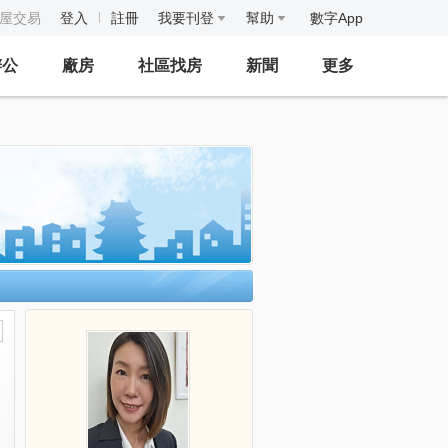
房屋交易
登入
註冊
我要刊登
幫助
數字App
辦公
廠房
社區找房
新聞
更多