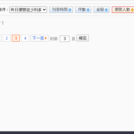
刊登時間
坪數
金額
瀏覽人數
排序：
唷！
2
3
4
下一頁
到第
頁