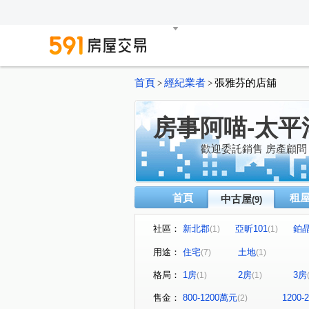
首頁
經紀業者
張雅芬的店舖
>
>
房事阿喵-太平
歡迎委託銷售 房產顧問
首頁
租
中古屋
(9)
社區：
新北郡
亞昕101
鉑
(1)
(1)
陽光社區/麗園國宅
鉑晶
(1)
(1
用途：
住宅
土地
(7)
(1)
文化二路一段
文化三路二
(1)
格局：
1房
2房
3房
(1)
(1)
文化三路一段
麗園二街
(1)
(1)
售金：
800-1200萬元
1200
(2)