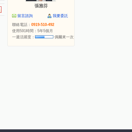
張雅芬
留言諮詢
我要委託
聯絡電話：
0919-510-492
使用591時間：5年5個月
一週活躍度：
偶爾來一次