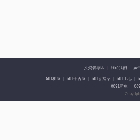
投資者專區
關於我們
廣
591租屋
591中古屋
591新建案
591土地
8891新車
88
Copyrigh