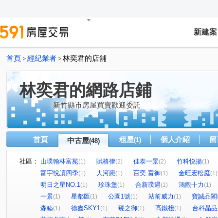
新建案
首頁
經紀業者
林奕君的店舖
>
>
林奕君的網路店鋪
新竹縣市房屋買賣歡迎委託
首頁
租屋
個人介紹
留
中古屋
(1)
(48)
社區：
山璞翰林富苑
賦格律
佳泰一景
竹科悦揚
(1)
(2)
(2)
(1)
富宇悅讀四季
大河戀
百奕 富御
金旺宏松庭
(1)
(1)
(1)
(1)
明日之星NO.1
珍珠堡
合新璞遇
鴻觀十力
(1)
(1)
(1)
(1)
一景
星都匯
公園1號
站前威力
寶誠品閣
(1)
(1)
(1)
(1)
森睦
德鑫SKY1
臻之御
高鐵棧
台科晶品
(1)
(1)
(1)
(1)