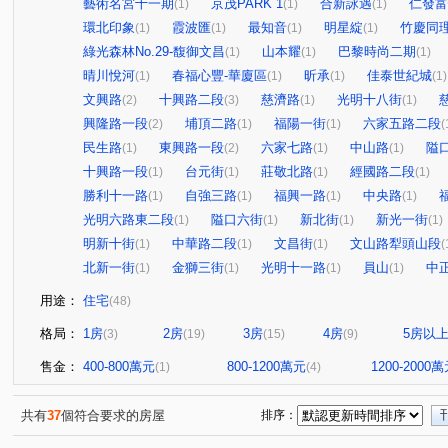
藝術名宮十一期
京茂PARK 1
合新詠遇
仁發富
(1)
(1)
(1)
環北印象
霞波匯
最知音
明星綻
竹慶同
(1)
(1)
(1)
(1)
綠光森林No.29-馥御文昌
山本耀
巴黎時尚二期
(1)
(1)
(1)
晴川悅河
春福心豐-華廈區
昕承
佳泰世紀城
(1)
(1)
(1)
(1)
文興路
十興路二段
慈濟路
光明十八街
(2)
(3)
(1)
(1)
興隆路一段
埔頂二路
福陽一街
六家五路二段
(2)
(1)
(1)
(
民生路
東興路一段
六家七路
中山路
隘
(1)
(2)
(1)
(1)
十興路一段
台元街
莊敬北路
經國路二段
(1)
(1)
(1)
(1)
勝利十一路
自強三路
福興一路
中央路
(1)
(1)
(1)
(1)
光明六路東二段
隘口六街
新北街
新光一街
(1)
(1)
(1)
(1)
明新十街
中華路二段
文昌街
文山路犁頭山段
(1)
(1)
(1)
(
北新一街
金獅三街
光明十一路
員山
中
(1)
(1)
(1)
(1)
用途：
住宅
(48)
格局：
1房
2房
3房
4房
5房以
(3)
(19)
(15)
(9)
售金：
400-800萬元
800-1200萬元
1200-2000
(1)
(4)
共有
37
個符合要求的房屋
排序：