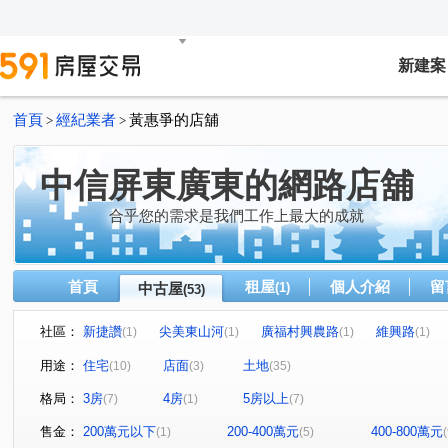
新建案
首頁
經紀業者
黃惠爭的店舖
>
>
中信屏東廣東的網路店舖
合乎您的需求是我們工作上最大的成就
首頁
租屋
個人介紹
留
中古屋
(1)
(53)
社區：
新捷讚
尖美東山河
廣福村興農路
維興路
(1)
(1)
(1)
(1)
磚寮
香潭路
忠英路
龍潭段
和生路二段
(1)
(1)
(1)
(1)
(
用途：
住宅
店面
土地
(10)
(3)
(35)
公治街
昆明街
坪頂路
萬興路
大和路
(1)
(1)
(1)
(1)
(1)
格局：
3房
4房
5房以上
(7)
(1)
(7)
新和巷
三和路
西環路
中山路
學仁街
(1)
(1)
(1)
(1)
(1)
建國路
林森路東四段
環山路
吉和段
中
(1)
(1)
(1)
(1)
售金：
200萬元以下
200-400萬元
400-800萬元
(1)
(5)
(