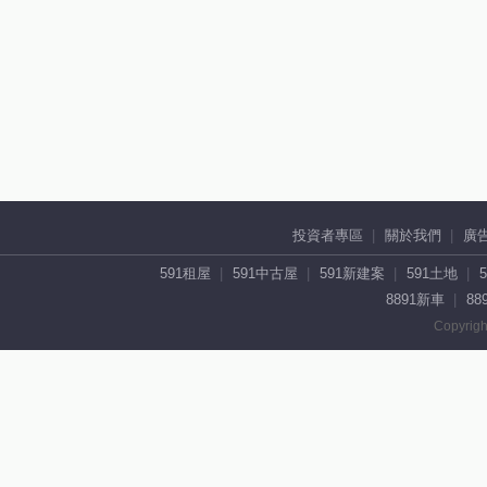
投資者專區
關於我們
廣
591租屋
591中古屋
591新建案
591土地
8891新車
88
Copyrigh